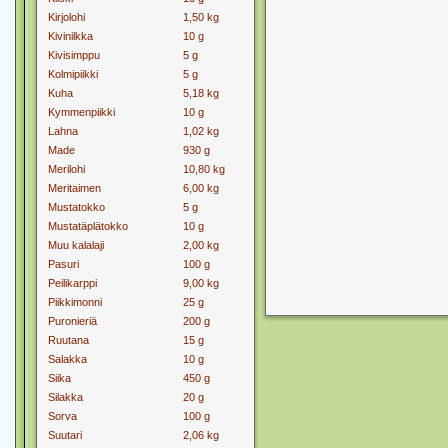
Kirjolohi
1,50 kg
Kivinilkka
10 g
Kivisimppu
5 g
Kolmipiikki
5 g
Kuha
5,18 kg
Kymmenpiikki
10 g
Lahna
1,02 kg
Made
930 g
Merilohi
10,80 kg
Meritaimen
6,00 kg
Mustatokko
5 g
Mustatäplätokko
10 g
Muu kalalaji
2,00 kg
Pasuri
100 g
Peilikarppi
9,00 kg
Piikkimonni
25 g
Puronieriä
200 g
Ruutana
15 g
Salakka
10 g
Siika
450 g
Silakka
20 g
Sorva
100 g
Suutari
2,06 kg