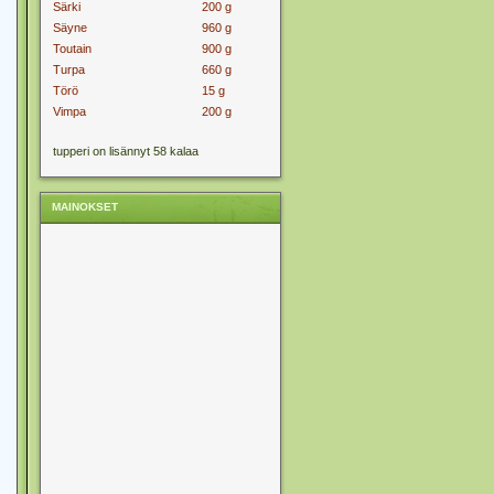
Särki
200 g
Säyne
960 g
Toutain
900 g
Turpa
660 g
Törö
15 g
Vimpa
200 g
tupperi on lisännyt 58 kalaa
MAINOKSET