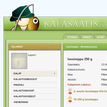
ETUSIVU
VIDEOT
KUVAT
VALINNAT
Isosimppu - Heittokalastus
tupperi
Isosimppu 250 g
Saantiaika
13.0
Kalastusmuoto
Heit
KALAT
Maa
Piilot
KALASTUSREISSUT
Vesistö
Piilot
Kalapisteet (sijoitus)
658p
PROFIILI
KALASTUSKUVAT
2. suurin Isosimppu KS.C
KALASTUSVIDEOT
Yli 150 g Isosimppu
VIEHEPAKKI