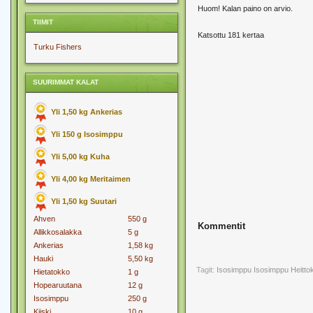
Huom! Kalan paino on arvio.
TIIMIT
Katsottu 181 kertaa
Turku Fishers
SUURIMMAT KALAT
Yli 1,50 kg Ankerias
Yli 150 g Isosimppu
Yli 5,00 kg Kuha
Yli 4,00 kg Meritaimen
Yli 1,50 kg Suutari
Ahven
550 g
Kommentit
Allikkosalakka
5 g
Ankerias
1,58 kg
Hauki
5,50 kg
Tagit:
Isosimppu
Isosimppu Heitto
Hietatokko
1 g
Hopearuutana
12 g
Isosimppu
250 g
Kiiski
10 g