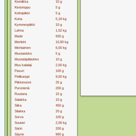
Kivinilkka
10 g
Kivisimppu
5 g
Kolmipiikki
5 g
Kuha
5,18 kg
Kymmenpiikki
10 g
Lahna
1,02 kg
Made
930 g
Merilohi
10,80 kg
Meritaimen
6,00 kg
Mustatokko
5 g
Mustatäplätokko
10 g
Muu kalalaji
2,00 kg
Pasuri
100 g
Peilikarppi
9,00 kg
Piikkimonni
25 g
Puronieriä
200 g
Ruutana
15 g
Salakka
10 g
Siika
450 g
Silakka
20 g
Sorva
100 g
Suutari
2,06 kg
Särki
200 g
Säyne
960 g