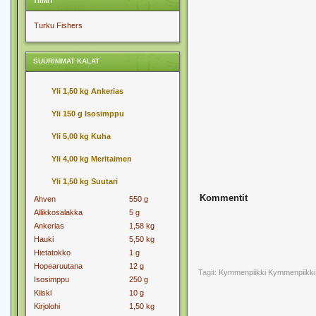
TIIMIT
Turku Fishers
SUURIMMAT KALAT
Yli 1,50 kg Ankerias
Yli 150 g Isosimppu
Yli 5,00 kg Kuha
Yli 4,00 kg Meritaimen
Yli 1,50 kg Suutari
Kommentit
Ahven
550 g
Allikkosalakka
5 g
Ankerias
1,58 kg
Hauki
5,50 kg
Hietatokko
1 g
Hopearuutana
12 g
Tagit:
Kymmenpiikki
Kymmenpiikki
Isosimppu
250 g
Kiiski
10 g
Kirjolohi
1,50 kg