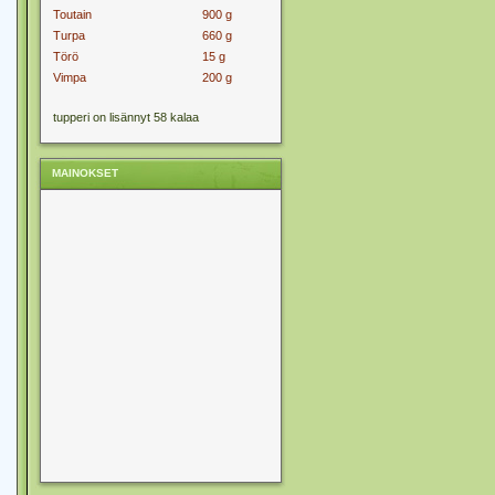
Toutain
900 g
Turpa
660 g
Törö
15 g
Vimpa
200 g
tupperi on lisännyt 58 kalaa
MAINOKSET