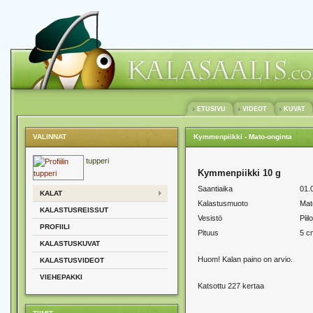
ETUSIVU
VIDEOT
KUVAT
VALINNAT
Kymmenpiikki - Mato-onginta
tupperi
Kymmenpiikki 10 g
Saantiaika
01.
KALAT
Kalastusmuoto
Mat
KALASTUSREISSUT
Vesistö
Piil
PROFIILI
Pituus
5 c
KALASTUSKUVAT
Huom! Kalan paino on arvio.
KALASTUSVIDEOT
VIEHEPAKKI
Katsottu 227 kertaa