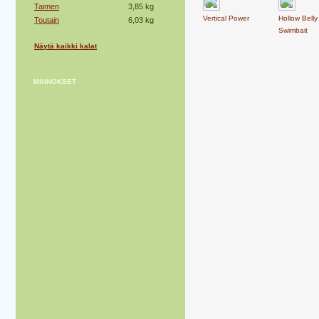
Taimen
3,85 kg
Vertical Power
Hollow Belly
Toutain
6,03 kg
Swimbait
Näytä kaikki kalat
MAINOKSET