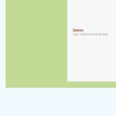
Takaisin
Tagit:
Uistimet
Uistin
Berkley