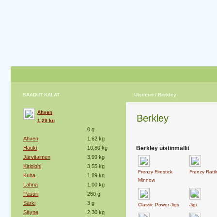
SAADUT KALAT
Uistimet
/ Berkley
Ahven
Berkley
1,29 kg
0 g
Ahven
1,62 kg
Hauki
10,80 kg
Berkley uistinmallit
Järvitaimen
3,99 kg
Kirjolohi
3,55 kg
Frenzy Firestick
Frenzy Rattl
Kuha
1,89 kg
Minnow
Lahna
1,00 kg
Pasuri
260 g
Särki
3 g
Classic Power Jigs
Jigi
Säyne
2,30 kg