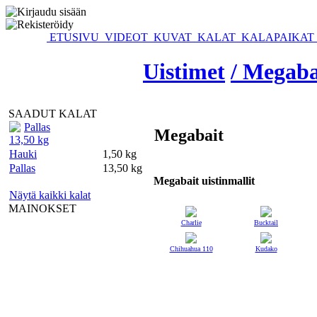
ETUSIVU
VIDEOT
KUVAT
KALAT
KALAPAIKAT
Uistimet
/ Megaba
SAADUT KALAT
Pallas
Megabait
13,50 kg
Hauki
1,50 kg
Pallas
13,50 kg
Megabait uistinmallit
Näytä kaikki kalat
MAINOKSET
Charlie
Bucktail
Chihuahua 110
Kudako