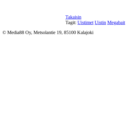
Takaisin
Tagit:
Uistimet
Uistin
Megabait
© Media88 Oy, Metsolantie 19, 85100 Kalajoki