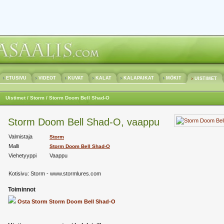
ETUSIVU
VIDEOT
KUVAT
KALAT
KALAPAIKAT
MÖKIT
UISTIMET
Uistimet
/ Storm
/ Storm Doom Bell Shad-O
Storm Doom Bell Shad-O, vaappu
Valmistaja
Storm
Malli
Storm Doom Bell Shad-O
Viehetyyppi
Vaappu
Kotisivu:
Storm - www.stormlures.com
Toiminnot
Osta Storm Storm Doom Bell Shad-O