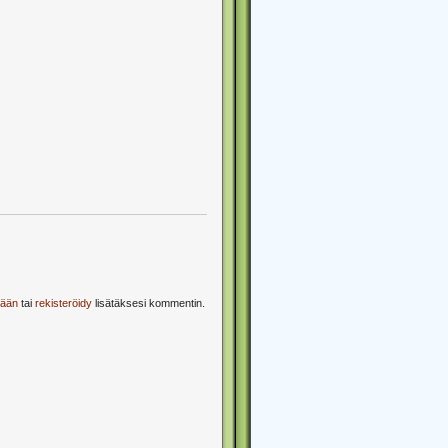
sään
tai
rekisteröidy
lisätäksesi kommentin.