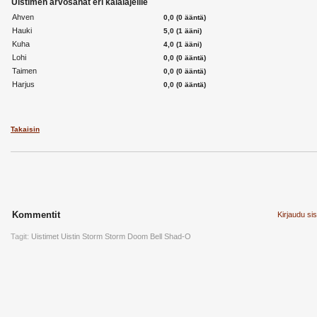
Uistimen arvosanat eri kalalajeille
Ahven
0,0 (0 ääntä)
Hauki
5,0 (1 ääni)
Kuha
4,0 (1 ääni)
Lohi
0,0 (0 ääntä)
Taimen
0,0 (0 ääntä)
Harjus
0,0 (0 ääntä)
Takaisin
Kommentit
Kirjaudu si
Tagit:
Uistimet
Uistin
Storm
Storm Doom Bell Shad-O