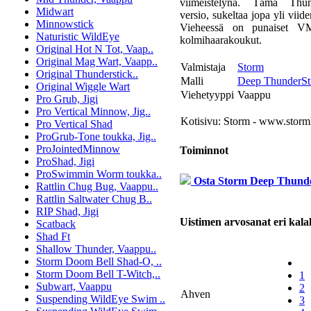
viimeistelynä. Tämä Thun
Midwart
versio, sukeltaa jopa yli viid
Minnowstick
Vieheessä on punaiset 
Naturistic WildEye
kolmihaarakoukut.
Original Hot N Tot, Vaap..
Original Mag Wart, Vaapp..
Valmistaja
Storm
Original Thunderstick..
Malli
Deep ThunderSt
Original Wiggle Wart
Viehetyyppi
Vaappu
Pro Grub, Jigi
Pro Vertical Minnow, Jig..
Kotisivu:
Storm - www.storm
Pro Vertical Shad
ProGrub-Tone toukka, Jig..
ProJointedMinnow
Toiminnot
ProShad, Jigi
ProSwimmin Worm toukka..
Osta Storm Deep Thunde
Rattlin Chug Bug, Vaappu..
Rattlin Saltwater Chug B..
RIP Shad, Jigi
Uistimen arvosanat eri kalal
Scatback
Shad Ft
Shallow Thunder, Vaappu..
Storm Doom Bell Shad-O, ..
Storm Doom Bell T-Witch,..
1
Subwart, Vaappu
2
Ahven
Suspending WildEye Swim ..
3