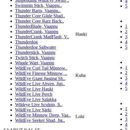
Suspending WildEye Swim ..
4
Swimmin Stick, Vaappu..
5
Thunder Barra, Vaappu..
Thunder Core Glide Shad..
Thunder Core Rarz Back..
ThunderBlade, Vaappu
1
ThunderCrank, Vaappu
2
Hauki
ThunderCrank MadFlash, V..
3
Thunderdog
4
Thunderdog Saltwater
5
Thunderstick, Vaappu
Twitch Stick, Vaappu
Wiggle Wart, Vaappu
1
WildEye Curl Tail Minnow..
2
WildEye Finesse Minnow, ..
Kuha
3
WildEye Giant Jigging Sh..
4
WildEye Live Ahven, Jigi..
5
WildEye Live Hauki
WildEye Live Perch
WildEye Live Salakka
Wildeye Live Sculpin, Ji..
1
WildEye Live Särki
2
WildEye Minnow Deep, Vaa..
Lohi
3
WildEye Seeker Shad, Jig..
4
5