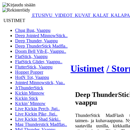
ETUSIVU
VIDEOT
KUVAT
KALAT
KALAPA
UISTIMET
Chug Bug, Vaappu
Deep Jointed MinnowStick..
Deep Thunder, Vaappu
Deep ThunderStick Madfla..
Doom Bell Vib-E, Vaappu..
FlatStick, Vaappu
FlatStick Glider, Vaappu..
Uistimet
/ Sto
FlutterStick, Vaappu
Hopper Popper
HotN Tot, Vaappu
Jointed Minnowstick, Vaa..
JrThunderStick
Kickin Minnow
Deep ThunderStic
Kickin Stick
vaappu
Kickin’ Minnow
Live Kickin Perch, Jigi..
Live Kickin Pike, Jigi..
ThunderStick MadFlash 
Live Kickin Shad Särki..
taimen- ja kuhavaappuna. Ny
Mag Thunderstick Madflas..
saatavilla uusilla, kirkkaill
Mid Thunder, Vaappu