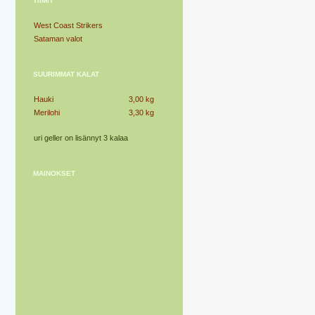
TIIMIT
West Coast Strikers
Sataman valot
SUURIMMAT KALAT
Hauki
3,00 kg
Merilohi
3,30 kg
uri geller on lisännyt 3 kalaa
MAINOKSET