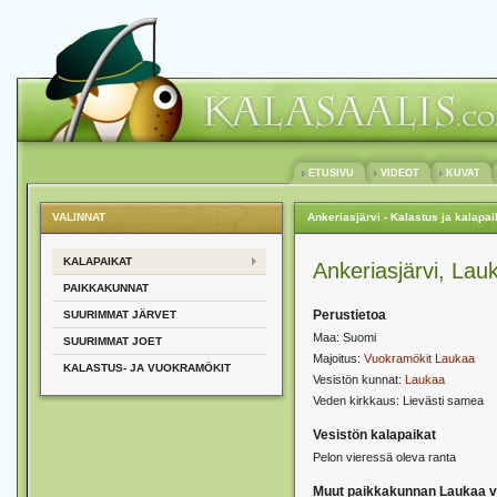
ETUSIVU
VIDEOT
KUVAT
VALINNAT
Ankeriasjärvi - Kalastus ja kalapai
KALAPAIKAT
Ankeriasjärvi, Lau
PAIKKAKUNNAT
Perustietoa
SUURIMMAT JÄRVET
Maa: Suomi
SUURIMMAT JOET
Majoitus:
Vuokramökit Laukaa
KALASTUS- JA VUOKRAMÖKIT
Vesistön kunnat:
Laukaa
Veden kirkkaus: Lievästi samea
Vesistön kalapaikat
Pelon vieressä oleva ranta
Muut paikkakunnan Laukaa v