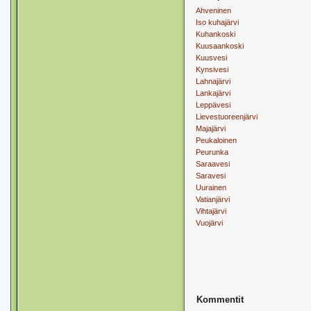
Ahveninen
Iso kuhajärvi
Kuhankoski
Kuusaankoski
Kuusvesi
Kynsivesi
Lahnajärvi
Lankajärvi
Leppävesi
Lievestuoreenjärvi
Majajärvi
Peukaloinen
Peurunka
Saraavesi
Saravesi
Uurainen
Vatianjärvi
Vihtajärvi
Vuojärvi
Kommentit