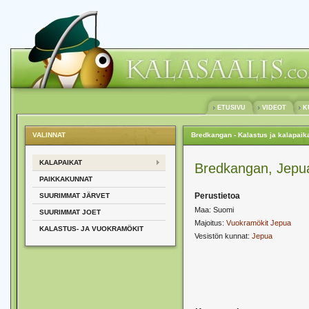
ETUSIVU
VIDEOT
K
VALINNAT
Bredkangan - Kalastus ja kalapaik
KALAPAIKAT
Bredkangan, Jepu
PAIKKAKUNNAT
Perustietoa
SUURIMMAT JÄRVET
Maa: Suomi
SUURIMMAT JOET
Majoitus:
Vuokramökit Jepua
KALASTUS- JA VUOKRAMÖKIT
Vesistön kunnat:
Jepua