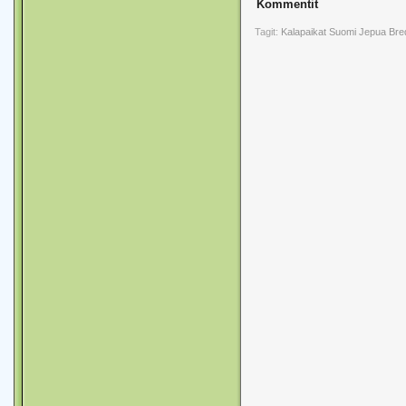
Kommentit
Tagit:
Kalapaikat
Suomi
Jepua
Bre