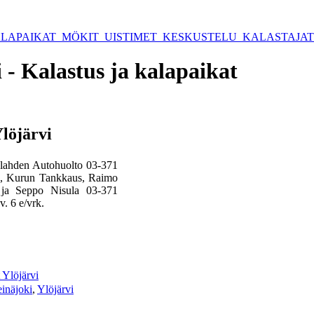
LAPAIKAT
MÖKIT
UISTIMET
KESKUSTELU
KALASTAJA
- Kalastus ja kalapaikat
löjärvi
alahden Autohuolto 03-371
i, Kurun Tankkaus, Raimo
 ja Seppo Nisula 03-371
v. 6 e/vrk.
Ylöjärvi
einäjoki
,
Ylöjärvi