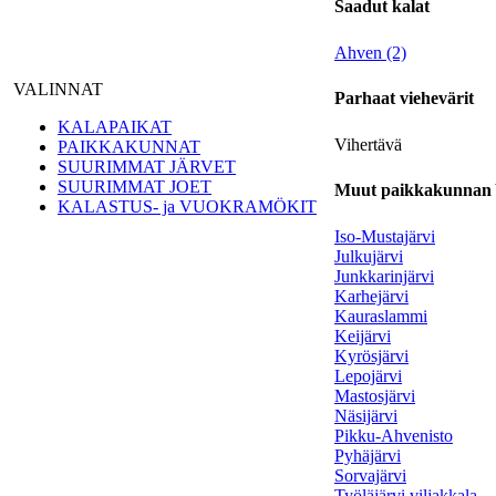
Saadut kalat
Ahven (2)
VALINNAT
Parhaat viehevärit
KALAPAIKAT
Vihertävä
PAIKKAKUNNAT
SUURIMMAT JÄRVET
SUURIMMAT JOET
Muut paikkakunnan Yl
KALASTUS- ja VUOKRAMÖKIT
Iso-Mustajärvi
Julkujärvi
Junkkarinjärvi
Karhejärvi
Kauraslammi
Keijärvi
Kyrösjärvi
Lepojärvi
Mastosjärvi
Näsijärvi
Pikku-Ahvenisto
Pyhäjärvi
Sorvajärvi
Työläjärvi viljakkala