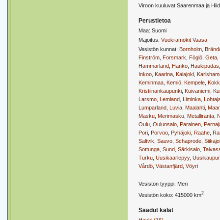
Viroon kuuluvat Saarenmaa ja Hii
Perustietoa
Maa: Suomi
Majoitus:
Vuokramökit Vaasa
Vesistön kunnat:
Bornholm
,
Bränd
Finström
,
Forsmark
,
Föglö
,
Geta
,
Hammarland
,
Hanko
,
Haukipudas
Inkoo
,
Kaarina
,
Kalajoki
,
Karlsham
Keminmaa
,
Kemiö
,
Kempele
,
Kokk
Kristiinankaupunki
,
Kuivaniemi
,
Ku
Larsmo
,
Lemland
,
Liminka
,
Lohtaj
Lumparland
,
Luvia
,
Maalahti
,
Maar
Masku
,
Merimasku
,
Metalliranta
,
N
Oulu
,
Oulunsalo
,
Parainen
,
Pernaj
Pori
,
Porvoo
,
Pyhäjoki
,
Raahe
,
Rai
Saltvik
,
Sauvo
,
Schaprode
,
Siikajo
Sottunga
,
Sund
,
Särkisalo
,
Taivas
Turku
,
Uusikaarlepyy
,
Uusikaupun
Vårdö
,
Västanfjärd
,
Vöyri
Vesistön tyyppi: Meri
2
Vesistön koko: 415000 km
Saadut kalat