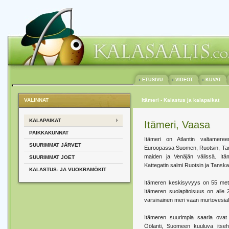
ETUSIVU
VIDEOT
KUVAT
VALINNAT
Itämeri - Kalastus ja kalapaikat
KALAPAIKAT
Itämeri, Vaasa
PAIKKAKUNNAT
Itämeri on Atlantin valtameree
SUURIMMAT JÄRVET
Euroopassa Suomen, Ruotsin, Tan
maiden ja Venäjän välissä. Itä
SUURIMMAT JOET
Kattegatin salmi Ruotsin ja Tanska
KALASTUS- JA VUOKRAMÖKIT
Itämeren keskisyvyys on 55 metr
Itämeren suolapitoisuus on alle 2
varsinainen meri vaan murtovesial
Itämeren suurimpia saaria ovat 
Öölanti, Suomeen kuuluva itseh