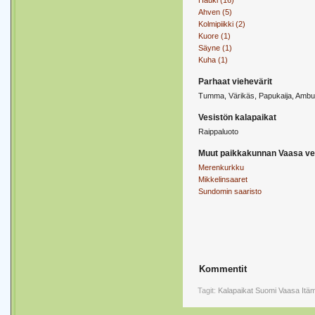
Hauki (16)
Ahven (5)
Kolmipiikki (2)
Kuore (1)
Säyne (1)
Kuha (1)
Parhaat viehevärit
Tumma, Värikäs, Papukaija, Ambu
Vesistön kalapaikat
Raippaluoto
Muut paikkakunnan Vaasa ve
Merenkurkku
Mikkelinsaaret
Sundomin saaristo
Kommentit
Tagit:
Kalapaikat
Suomi
Vaasa
Itäm