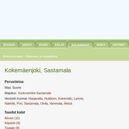
ETUSIVU
VIDEOT
KUVAT
KALAT
MÖKIT
UISTIMET
KALAPAIKAT
Kokemäenjoki - Kalastus ja kalapaikat
Kokemäenjoki, Sastamala
Perustietoa
Maa: Suomi
Majoitus:
Vuokramökit Sastamala
Vesistön kunnat:
Harjavalta
,
Huittinen
,
Kokemäki
,
Lammi
,
Nakkila
,
Pori
,
Sastamala
,
Ulvila
,
Vammala
,
Äetsä
Saadut kalat
Ahven (11)
Kirjolohi (9)
Toutain (8)