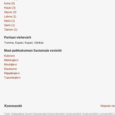
Kuha (5)
Hauki (3)
Säyne (3)
Lahna (1)
Kiiski (1)
Särki (1)
Taimen (1)
Parhaat viehevärit
Tumma, Kupari, Kupari, Värikäs
Muut paikkakunnan Sastamala vesistöt
Kulovesi
Miekkajärvi
Mouhijärvi
Rautavesi
Riippilänjärvi
Tupurlanjärvi
Kommentit
Kirjaudu si
Tagit:
Kalapaikat
Suomi
Sastamala
Kokemäenjoki
Vuokramökit
Vuokramökki
Lomamökit