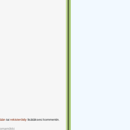
sään
tai
rekisteröidy
lisätäksesi kommentin.
Lomamökki