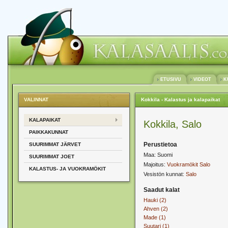
ETUSIVU
VIDEOT
K
VALINNAT
Kokkila - Kalastus ja kalapaikat
KALAPAIKAT
Kokkila, Salo
PAIKKAKUNNAT
Perustietoa
SUURIMMAT JÄRVET
Maa: Suomi
SUURIMMAT JOET
Majoitus:
Vuokramökit Salo
KALASTUS- JA VUOKRAMÖKIT
Vesistön kunnat:
Salo
Saadut kalat
Hauki (2)
Ahven (2)
Made (1)
Suutari (1)