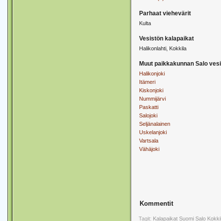
Parhaat viehevärit
Kulta
Vesistön kalapaikat
Halikonlahti, Kokkila
Muut paikkakunnan Salo vesi
Halikonjoki
Itämeri
Kiskonjoki
Nummijärvi
Paskatti
Salojoki
Seljänalainen
Uskelanjoki
Vartsala
Vähäjoki
Kommentit
Tagit:
Kalapaikat
Suomi
Salo
Kokki