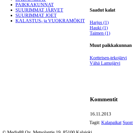
PAIKKAKUNNAT
SUURIMMAT JÄRVET
Saadut kalat
SUURIMMAT JOET
KALASTUS- ja VUOKRAMÖKIT
Harjus (1)
Hauki (1)
Taimen (1)
Muut paikkakunnan Pi
Kortteisen-tekojärvi
Vähä Lamujärvi
Kommentit
16.11.2013
Tagit:
Kalapaikat
Suom
© Media88 Oy, Metsolantie 19, 85100 Kalajoki