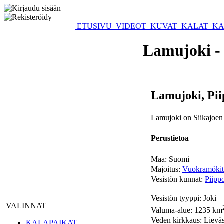
ETUSIVU
VIDEOT
KUVAT
KALAT
KA
Lamujoki - 
Lamujoki, Pii
Lamujoki on Siikajoen 
Perustietoa
Maa: Suomi
Majoitus:
Vuokramökit
Vesistön kunnat:
Piipp
Vesistön tyyppi: Joki
VALINNAT
Valuma-alue: 1235 km
Veden kirkkaus: Lieväs
KALAPAIKAT