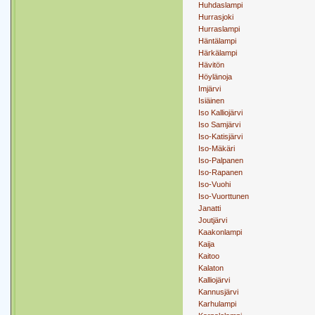
Huhdaslampi
Hurrasjoki
Hurraslampi
Häntälampi
Härkälampi
Hävitön
Höylänoja
Imjärvi
Isiäinen
Iso Kalliojärvi
Iso Samjärvi
Iso-Katisjärvi
Iso-Mäkäri
Iso-Palpanen
Iso-Rapanen
Iso-Vuohi
Iso-Vuorttunen
Janatti
Joutjärvi
Kaakonlampi
Kaija
Kaitoo
Kalaton
Kalliojärvi
Kannusjärvi
Karhulampi