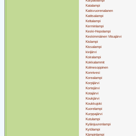
Karpalolampi
Katalampi
Katisvuorenalanen
Katitsalampi
Keltalampi
Kerminlampi
Keski-Hepolampi
Keskimmäinen Vitsajärvi
Kislampi
Kissalampi
kivijärvi
Koiralampi
Kokkalammit
Kolmesoppinen
Konnivesi
Korealampi
Korpijärvi
Kortejärvi
Kotajärvi
Koukjärvi
Koukkujoki
Kuorelampi
Kurppajärvi
Kutulampi
Kylänjuurenlampi
Kytölampi
Kämpinlampi