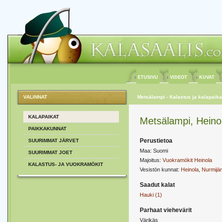
ETUSIVU
VIDEOT
KUVAT
VALINNAT
Metsälampi - Kalastus ja kalapaika
KALAPAIKAT
Metsälampi, Heino
PAIKKAKUNNAT
Perustietoa
SUURIMMAT JÄRVET
Maa: Suomi
SUURIMMAT JOET
Majoitus:
Vuokramökit Heinola
KALASTUS- JA VUOKRAMÖKIT
Vesistön kunnat:
Heinola
,
Nurmijär
Saadut kalat
Hauki (1)
Parhaat viehevärit
Värikäs