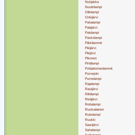
Nuhjakka
Nuutinlampi
Ollinlampi
Onkijärvi
Pahalampi
Palajärvi
Palolampi
Paskolampi
Piikkilammit
Pikijärvi
Pikjärvi
Pikonen
Pirttilampi
Pohjattomanlammit
Purnejoki
Purnelampi
Rajalampi
Rautjärvi
Riihilampi
Ristijärvi
Rottalampi
Ruotsalainen
Ruttolampi
Ruukki
Saarijärvi
Sahalampi