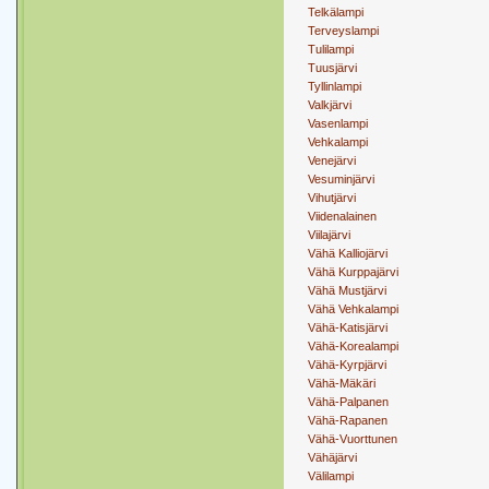
Telkälampi
Terveyslampi
Tulilampi
Tuusjärvi
Tyllinlampi
Valkjärvi
Vasenlampi
Vehkalampi
Venejärvi
Vesuminjärvi
Vihutjärvi
Viidenalainen
Viilajärvi
Vähä Kalliojärvi
Vähä Kurppajärvi
Vähä Mustjärvi
Vähä Vehkalampi
Vähä-Katisjärvi
Vähä-Korealampi
Vähä-Kyrpjärvi
Vähä-Mäkäri
Vähä-Palpanen
Vähä-Rapanen
Vähä-Vuorttunen
Vähäjärvi
Välilampi