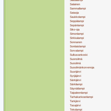
Saittalampi
Salainen
Sammallampi
Sataoja
Saukkolampi
Seppälampi
Sepänlampi
Siko-oja
Simonlampi
Sirkkalampi
Sonnanen
Sontiaislampi
Sorvalampi
Sulkavankoski
Suonsilmä
Suosilmä
Suosilmänkorvenoja
Suurijärvi
Syrjäjärvi
Särkijärvi
Särkilampi
Säynätlampi
Taipaleenlampi
Tarhakarkeanlampi
Tarkjärvi
Tasajärvi
Tekolampi