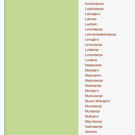
Köykänlampi
Laakkalampi
Lahnajärvi
Lalvetta
Lauhjoki
Lehmälampi
Lehmänkielistönlampi
Linnajärvi
Linnuslampi
Lohilampi
Lontonlampi
Luotikas
Maitiaislahti
Marjojärvi
Matarainen
Mataralampi
Mettislampi
Moistjärvi
Mukkulampi
Musta Vehkajärvi
Mustalampi
Mustlampi
Myllyjärvi
Mäyrälampi
Nahkalampi
Nimetön