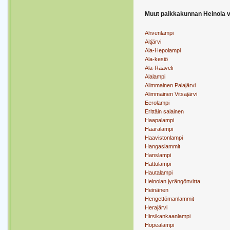
Muut paikkakunnan Heinola v
Ahvenlampi
Aitjärvi
Ala-Hepolampi
Ala-kesiö
Ala-Rääveli
Alalampi
Alimmainen Palajärvi
Alimmainen Vitsajärvi
Eerolampi
Erittäin salainen
Haapalampi
Haaralampi
Haavistonlampi
Hangaslammit
Hanslampi
Hattulampi
Hautalampi
Heinolan jyrängönvirta
Heinänen
Hengettömanlammit
Herajärvi
Hirsikankaanlampi
Hopealampi