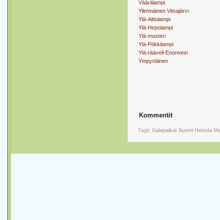
Väärälampi
Ylimmäinen Vitsajärvi
Ylä-Aittolampi
Ylä-Hepolampi
Ylä-musteri
Ylä-Pökkilampi
Ylä-rääveli-Enonvesi
Ympyriäinen
Kommentit
Tagit:
Kalapaikat
Suomi
Heinola
Me