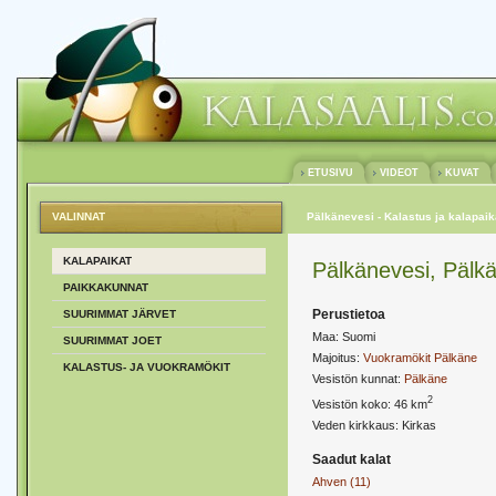
ETUSIVU
VIDEOT
KUVAT
VALINNAT
Pälkänevesi - Kalastus ja kalapaik
KALAPAIKAT
Pälkänevesi, Pälk
PAIKKAKUNNAT
Perustietoa
SUURIMMAT JÄRVET
Maa: Suomi
SUURIMMAT JOET
Majoitus:
Vuokramökit Pälkäne
KALASTUS- JA VUOKRAMÖKIT
Vesistön kunnat:
Pälkäne
2
Vesistön koko: 46 km
Veden kirkkaus: Kirkas
Saadut kalat
Ahven (11)