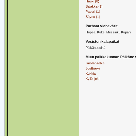
Hauki (8)
Salakka (1)
Pasuri (1)
Säyne (1)
Parhaat viehevärit
Hopea, Kulta, Messinki, Kupari
Vesistön kalapaikat
Pälkäneselkä
Muut paikkakunnan Pälkäne v
Ilmoilanselkä
Jouttijärvi
Kukkia
Kyllönjoki