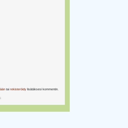
sään
tai
rekisteröidy
lisätäksesi kommentin.
i