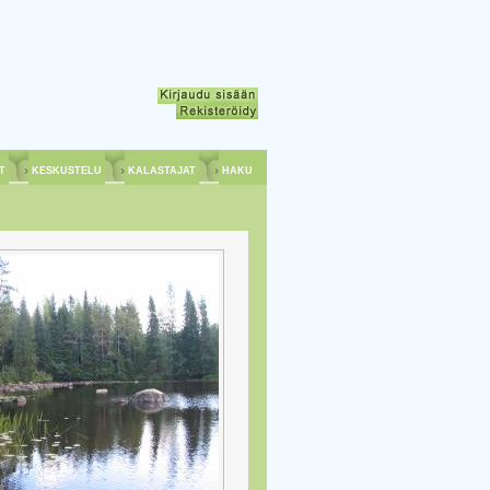
ET
KESKUSTELU
KALASTAJAT
HAKU