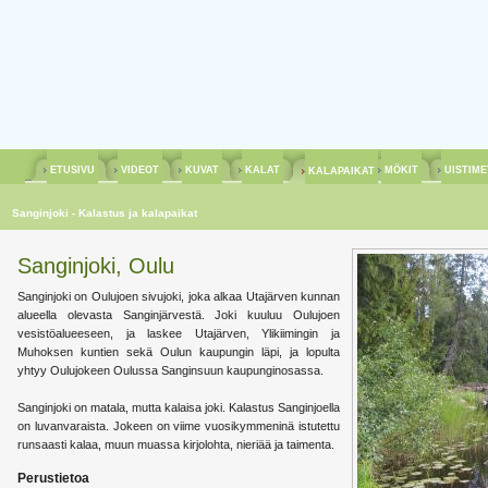
ETUSIVU
VIDEOT
KUVAT
KALAT
MÖKIT
UISTIM
KALAPAIKAT
Sanginjoki - Kalastus ja kalapaikat
Sanginjoki, Oulu
Sanginjoki on Oulujoen sivujoki, joka alkaa Utajärven kunnan
alueella olevasta Sanginjärvestä. Joki kuuluu Oulujoen
vesistöalueeseen, ja laskee Utajärven, Ylikiimingin ja
Muhoksen kuntien sekä Oulun kaupungin läpi, ja lopulta
yhtyy Oulujokeen Oulussa Sanginsuun kaupunginosassa.
Sanginjoki on matala, mutta kalaisa joki. Kalastus Sanginjoella
on luvanvaraista. Jokeen on viime vuosikymmeninä istutettu
runsaasti kalaa, muun muassa kirjolohta, nieriää ja taimenta.
Perustietoa