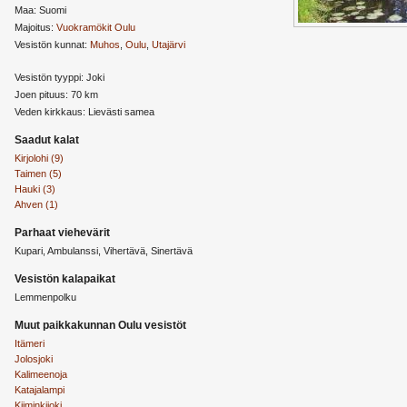
Maa: Suomi
Majoitus:
Vuokramökit Oulu
Vesistön kunnat:
Muhos
,
Oulu
,
Utajärvi
Vesistön tyyppi: Joki
Joen pituus: 70 km
Veden kirkkaus: Lievästi samea
Saadut kalat
Kirjolohi (9)
Taimen (5)
Hauki (3)
Ahven (1)
Parhaat viehevärit
Kupari, Ambulanssi, Vihertävä, Sinertävä
Vesistön kalapaikat
Lemmenpolku
Muut paikkakunnan Oulu vesistöt
Itämeri
Jolosjoki
Kalimeenoja
Katajalampi
Kiiminkijoki