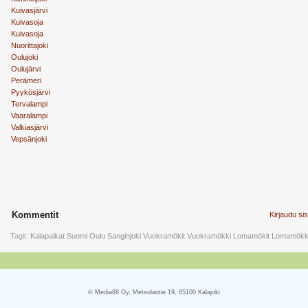
Kuivasjärvi
Kuivasoja
Kuivasoja
Nuorittajoki
Oulujoki
Oulujärvi
Perämeri
Pyykösjärvi
Tervalampi
Vaaralampi
Valkiasjärvi
Vepsänjoki
Kommentit
Kirjaudu si
Tagit:
Kalapaikat
Suomi
Oulu
Sanginjoki
Vuokramökit
Vuokramökki
Lomamökit
Lomamökk
© Media88 Oy, Metsolantie 19, 85100 Kalajoki