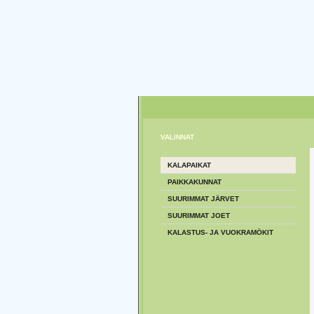
VALINNAT
KALAPAIKAT
PAIKKAKUNNAT
SUURIMMAT JÄRVET
SUURIMMAT JOET
KALASTUS- JA VUOKRAMÖKIT