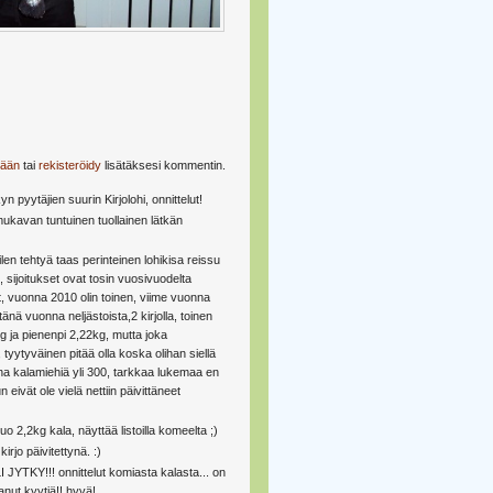
sään
tai
rekisteröidy
lisätäksesi kommentin.
yn pyytäjien suurin Kirjolohi, onnittelut!
 mukavan tuntuinen tuollainen lätkän
ilen tehtyä taas perinteinen lohikisa reissu
 sijoitukset ovat tosin vuosivuodelta
, vuonna 2010 olin toinen, viime vuonna
änä vuonna neljästoista,2 kirjolla, toinen
g ja pienenpi 2,22kg, mutta joka
tyytyväinen pitää olla koska olihan siellä
a kalamiehiä yli 300, tarkkaa lukemaa en
n eivät ole vielä nettiin päivittäneet
o 2,2kg kala, näyttää listoilla komeelta ;)
kirjo päivitettynä. :)
YTKY!!! onnittelut komiasta kalasta... on
anut kyytiä!! hyvä!