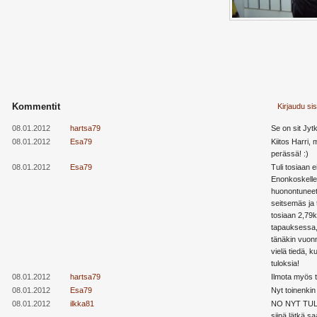
Kommentit
Kirjaudu si
08.01.2012
hartsa79
Se on sit Jytk
08.01.2012
Esa79
Kiitos Harri,
perässä! :)
08.01.2012
Esa79
Tuli tosiaan e
Enonkoskelle,
huonontuneet
seitsemäs ja t
tosiaan 2,79k
tapauksessa, 
tänäkin vuonn
vielä tiedä, ku
tuloksia!
08.01.2012
hartsa79
Ilmota myös tu
08.01.2012
Esa79
Nyt toinenkin 
08.01.2012
ilkka81
NO NYT TULI J
siinä lätkä sa