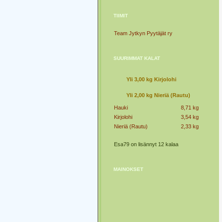
TIIMIT
Team Jytkyn Pyytäjät ry
SUURIMMAT KALAT
Yli 3,00 kg Kirjolohi
Yli 2,00 kg Nieriä (Rautu)
Hauki
8,71 kg
Kirjolohi
3,54 kg
Nieriä (Rautu)
2,33 kg
Esa79 on lisännyt 12 kalaa
MAINOKSET