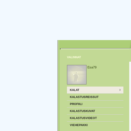
VALINNAT
Esa79
KALAT
KALASTUSREISSUT
PROFIILI
KALASTUSKUVAT
KALASTUSVIDEOT
VIEHEPAKKI