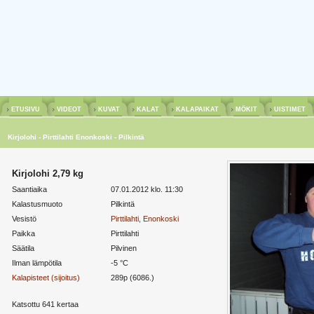
ETUSIVU
VIDEOT
KUVAT
KALAT
KALAPAIKAT
MÖKIT
UISTIMET
Kirjolohi - Pirttilahti Enonkoski - Pilkintä
Kirjolohi 2,79 kg
Saantiaika
07.01.2012 klo. 11:30
Kalastusmuoto
Pilkintä
Vesistö
Pirttilahti, Enonkoski
Paikka
Pirttilahti
Säätila
Pilvinen
Ilman lämpötila
-5 °C
Kalapisteet (sijoitus)
289p (6086.)
Katsottu 641 kertaa