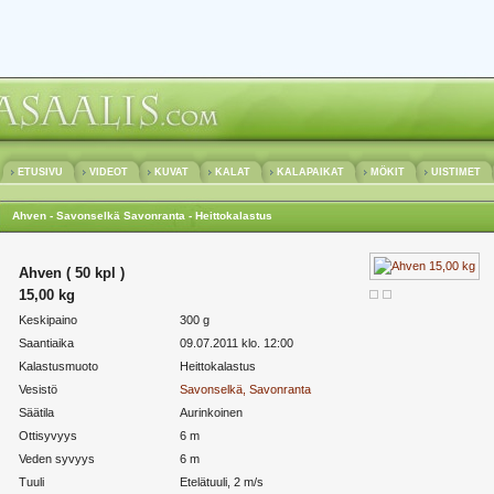
ETUSIVU
VIDEOT
KUVAT
KALAT
KALAPAIKAT
MÖKIT
UISTIMET
Ahven - Savonselkä Savonranta - Heittokalastus
Ahven ( 50 kpl )
15,00 kg
Keskipaino
300 g
Saantiaika
09.07.2011 klo. 12:00
Kalastusmuoto
Heittokalastus
Vesistö
Savonselkä, Savonranta
Säätila
Aurinkoinen
Ottisyvyys
6 m
Veden syvyys
6 m
Tuuli
Etelätuuli, 2 m/s