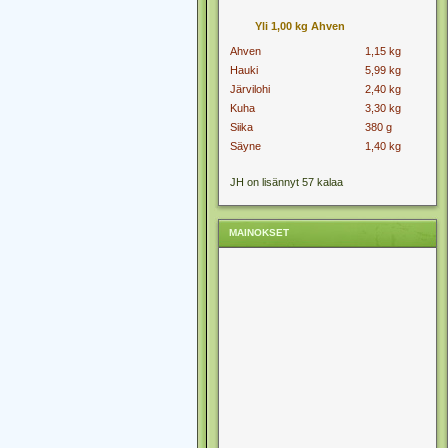
Yli 1,00 kg Ahven
Ahven
1,15 kg
Hauki
5,99 kg
Järvilohi
2,40 kg
Kuha
3,30 kg
Siika
380 g
Säyne
1,40 kg
JH on lisännyt 57 kalaa
MAINOKSET