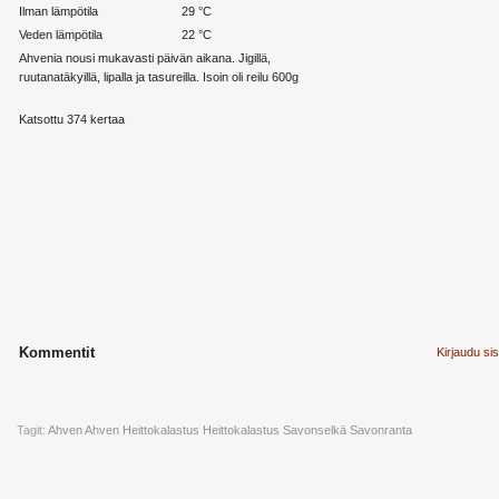
Ilman lämpötila
29 °C
Veden lämpötila
22 °C
Ahvenia nousi mukavasti päivän aikana. Jigillä,
ruutanatäkyillä, lipalla ja tasureilla. Isoin oli reilu 600g
Katsottu 374 kertaa
Kommentit
Kirjaudu si
Tagit:
Ahven
Ahven Heittokalastus
Heittokalastus
Savonselkä
Savonranta