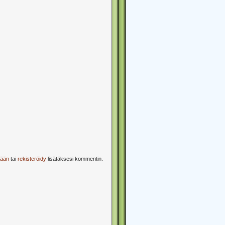
sään
tai
rekisteröidy
lisätäksesi kommentin.