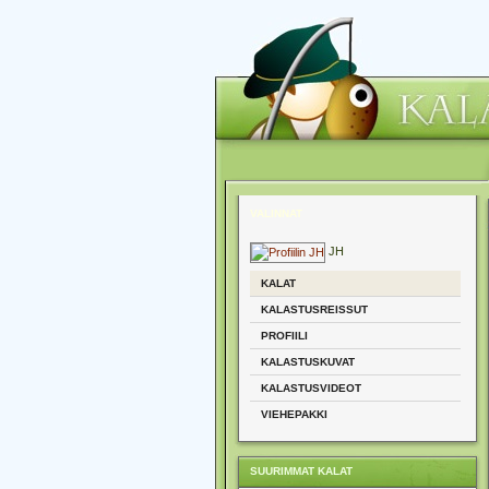
VALINNAT
JH
KALAT
KALASTUSREISSUT
PROFIILI
KALASTUSKUVAT
KALASTUSVIDEOT
VIEHEPAKKI
SUURIMMAT KALAT