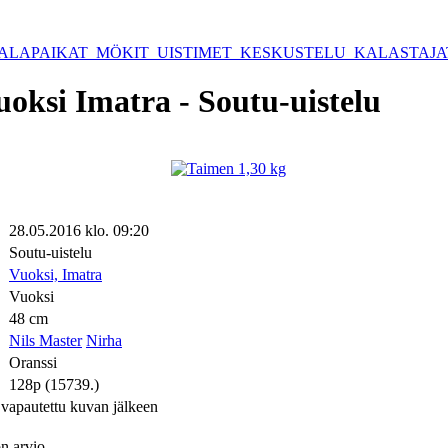
ALAPAIKAT
MÖKIT
UISTIMET
KESKUSTELU
KALASTAJ
uoksi Imatra - Soutu-uistelu
28.05.2016 klo. 09:20
Soutu-uistelu
Vuoksi, Imatra
Vuoksi
48 cm
Nils Master
Nirha
Oranssi
128p (15739.)
 vapautettu kuvan jälkeen
n arvio.