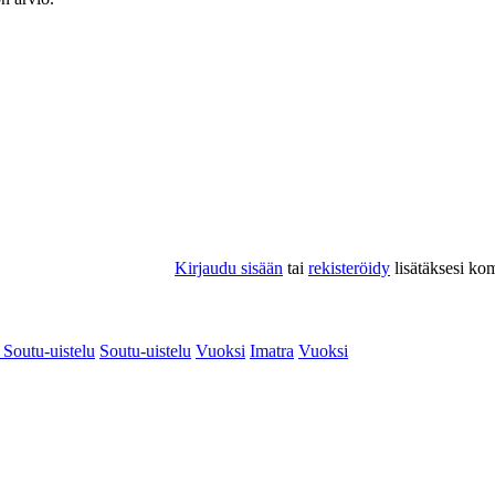
Kirjaudu sisään
tai
rekisteröidy
lisätäksesi ko
Soutu-uistelu
Soutu-uistelu
Vuoksi
Imatra
Vuoksi