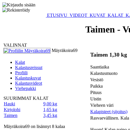
ETUSIVU
VIDEOT
KUVAT
KALAT
K
Taimen - V
VALINNAT
Mäyräkoira69
Taimen 1,30 kg
Kalat
Saantiaika
Kalastusreissut
Profiili
Kalastusmuoto
Kalastuskuvat
Vesistö
Kalastusvideot
Paikka
Viehepakki
Pituus
SUURIMMAT KALAT
Uistin
Hauki
9,00 kg
Vieheen väri
Kirjolohi
1,65 kg
Kalapisteet (sijoitus)
Taimen
3,45 kg
Rasvaevällinen. Kala
Mäyräkoira69 on lisännyt 8 kalaa
Huom! Kalan paino o