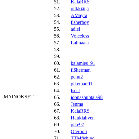
51.
KalaRRS
52.
pilkkiäijä
53.
AMayra
54.
fisherboy
55.
adiel
56.
Voiceless
57.
Lahnaaja
58.
59.
60.
kalamies_91
61.
fi$herman
62.
penu2
63.
pikeman91
64.
Iso J
MAINOKSET
65.
joonashuhtala98
66.
Jenma
67.
KalaRRS
68.
Haukiahven
69.
pike97
70.
Oteroori
71.
TTMfishing