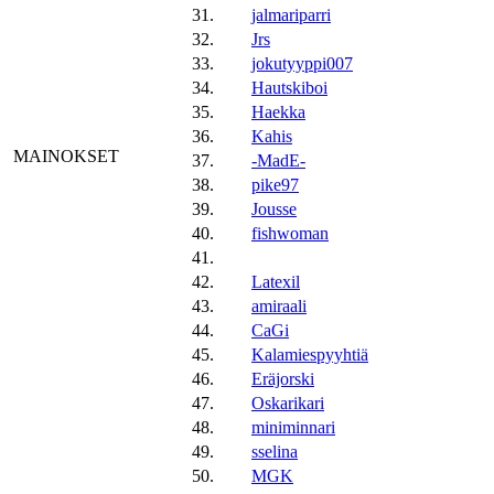
31.
jalmariparri
32.
Jrs
33.
jokutyyppi007
34.
Hautskiboi
35.
Haekka
36.
Kahis
MAINOKSET
37.
-MadE-
38.
pike97
39.
Jousse
40.
fishwoman
41.
42.
Latexil
43.
amiraali
44.
CaGi
45.
Kalamiespyyhtiä
46.
Eräjorski
47.
Oskarikari
48.
miniminnari
49.
sselina
50.
MGK