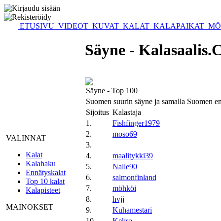
ETUSIVU
VIDEOT
KUVAT
KALAT
KALAPAIKAT
MÖ
Säyne - Kalasaalis
Säyne - Top 100
Suomen suurin säyne ja samalla Suomen ennä
Sijoitus
Kalastaja
1.
Fishfinger1979
2.
moso69
VALINNAT
3.
Kalat
4.
maalitykki39
Kalahaku
5.
Nalle90
Ennätyskalat
6.
salmonfinland
Top 10 kalat
7.
möhköi
Kalapisteet
8.
hvjj
MAINOKSET
9.
Kuhamestari
10.
Keksa