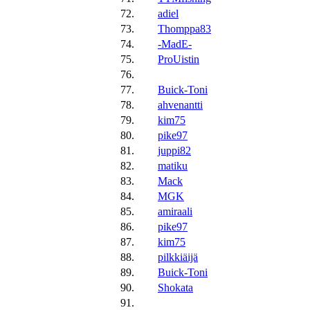
72.
adiel
73.
Thomppa83
74.
-MadE-
75.
ProUistin
76.
77.
Buick-Toni
78.
ahvenantti
79.
kim75
80.
pike97
81.
juppi82
82.
matiku
83.
Mack
84.
MGK
85.
amiraali
86.
pike97
87.
kim75
88.
pilkkiäijä
89.
Buick-Toni
90.
Shokata
91.