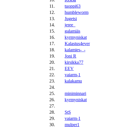
11.
tuoppi63
12.
humbleworm
13.
Jugetsi
14.
jeree_
15.
galamiäs
16.
kyrmyniskat
17.
Kalastus4ever
18.
kalamies-_-
19.
Joni R
20.
kirsikka77
21.
EEV
22.
vaiarm-1
23.
kalakamu
24.
25.
miniminnari
26.
kyrmyniskat
27.
28.
StS
29.
vaiarm-1
30.
mulper1