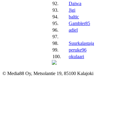
92.
Daiwa
93.
Jigi
94.
baltic
95.
Gambler85
96.
adiel
97.
98.
Suurkalastaja
99.
peruke96
100.
okulaari
© Media88 Oy, Metsolantie 19, 85100 Kalajoki