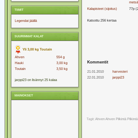
metsä
Kalapisteet (sijoitus)
77p (
TIIMIT
Katsottu 256 kertaa
Legendat jäällä
SUURIMMAT KALAT
Yli 3,00 kg Toutain
Ahven
554 g
Kommentit
Hauki
3,00 kg
Toutain
3,50 kg
21.01.2010
harvesteri
22.01.2010
jarppi23
jarppi23 on lisännyt 25 kalaa
MAINOKSET
Tagit:
Ahven
Ahven Pilkintä
Pilkintä