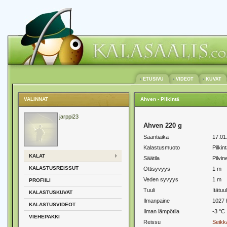
ETUSIVU
VIDEOT
KUVAT
VALINNAT
Ahven - Pilkintä
jarppi23
Ahven 220 g
Saantiaika
17.01
Kalastusmuoto
Pilkin
KALAT
Säätila
Pilvin
KALASTUSREISSUT
Ottisyvyys
1 m
Veden syvyys
1 m
PROFIILI
Tuuli
Itätuul
KALASTUSKUVAT
Ilmanpaine
1027 
KALASTUSVIDEOT
Ilman lämpötila
-3 °C
VIEHEPAKKI
Reissu
Seikka