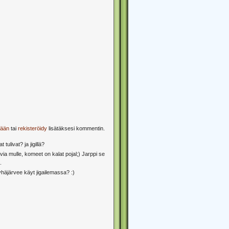
sään
tai
rekisteröidy
lisätäksesi kommentin.
 tulivat? ja jigillä?
via mulle, komeet on kalat pojal;) Jarppi se
.
häjärvee käyt jigailemassa? :)