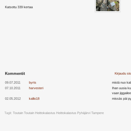
Katsottu 339 kertaa
Kommentit
Kirjaudu si
09.07.2011
byrts
mistä nuo kalat
07.10.2011
harvesteri
Ihan uusia ku
vaan jiggailee
02.05.2012
kallio18
missäs päi py
Tagit:
Toutain
Toutain Heittokalastus
Heittokalastus
Pyhäjärvi
Tampere