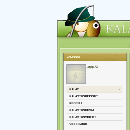
VALINNAT
jarppi23
KALAT
KALASTUSREISSUT
PROFIILI
KALASTUSKUVAT
KALASTUSVIDEOT
VIEHEPAKKI