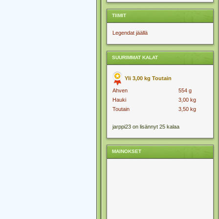
TIIMIT
Legendat jäällä
SUURIMMAT KALAT
Yli 3,00 kg Toutain
Ahven
554 g
Hauki
3,00 kg
Toutain
3,50 kg
jarppi23 on lisännyt 25 kalaa
MAINOKSET