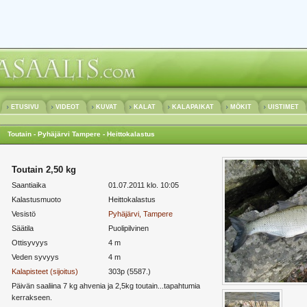
ETUSIVU
VIDEOT
KUVAT
KALAT
KALAPAIKAT
MÖKIT
UISTIMET
Toutain - Pyhäjärvi Tampere - Heittokalastus
Toutain 2,50 kg
Saantiaika
01.07.2011 klo. 10:05
Kalastusmuoto
Heittokalastus
Vesistö
Pyhäjärvi, Tampere
Säätila
Puolipilvinen
Ottisyvyys
4 m
Veden syvyys
4 m
Kalapisteet (sijoitus)
303p (5587.)
Päivän saaliina 7 kg ahvenia ja 2,5kg toutain...tapahtumia
kerrakseen.