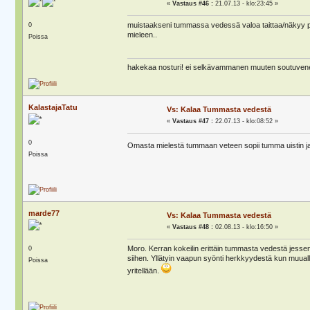
«
Vastaus #46 :
21.07.13 - klo:23:45 »
muistaakseni tummassa vedessä valoa taittaa/näkyy pa
0
mieleen..
Poissa
hakekaa nosturi! ei selkävammanen muuten soutuvene
KalastajaTatu
Vs: Kalaa Tummasta vedestä
«
Vastaus #47 :
22.07.13 - klo:08:52 »
0
Omasta mielestä tummaan veteen sopii tumma uistin ja 
Poissa
marde77
Vs: Kalaa Tummasta vedestä
«
Vastaus #48 :
02.08.13 - klo:16:50 »
Moro. Kerran kokeilin erittäin tummasta vedestä jessen 
0
siihen. Yllätyin vaapun syönti herkkyydestä kun muualla
Poissa
yritellään.