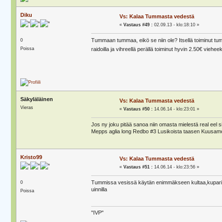
Diku
Vs: Kalaa Tummasta vedestä
«
Vastaus #49 :
02.09.13 - klo:18:10 »
Tummaan tummaa, eikö se niin ole? Itsellä toiminut tu
0
Poissa
raidoilla ja vihreellä perällä toiminut hyvin 2.50€ viehee
Säkyläläinen
Vs: Kalaa Tummasta vedestä
Vieras
«
Vastaus #50 :
14.06.14 - klo:23:01 »
Jos ny joku pitää sanoa niin omasta mielestä real eel sii
Mepps aglia long Redbo #3 Lusikoista taasen Kuusamon 
Kristo99
Vs: Kalaa Tummasta vedestä
«
Vastaus #51 :
14.06.14 - klo:23:56 »
Tummissa vesissä käytän enimmäkseen kultaa,kuparia ja
0
uinnilla
Poissa
"IVP"