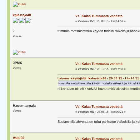
kalastaja48
Vs: Kalaa Tummasta vedestä
«
Vastaus #55 :
20.08.15 - klo:14:51 »
tummilla metsälammilla käytän todella räikeitä ja äänekk
0
Poissa
JPMX
Vs: Kalaa Tummasta vedestä
Vieras
«
Vastaus #56 :
23.10.15 - klo:17:37 »
Lainaus käyttäjältä: kalastaja48 - 20.08.15 - klo:14:51
tummilla metsälammilla käytän todella räikeitä ja äänekkäi
ei koskaan ole ollut selvää kuvaa mitä laitaisin tummi
Hauentappaja
Vs: Kalaa Tummasta vedestä
Vieras
«
Vastaus #57 :
25.06.16 - klo:00:21 »
Suolammilla ahventa on tullut parhaiten valkoisilla ja keltai
Vallu92
Vs: Kalaa Tummasta vedestä