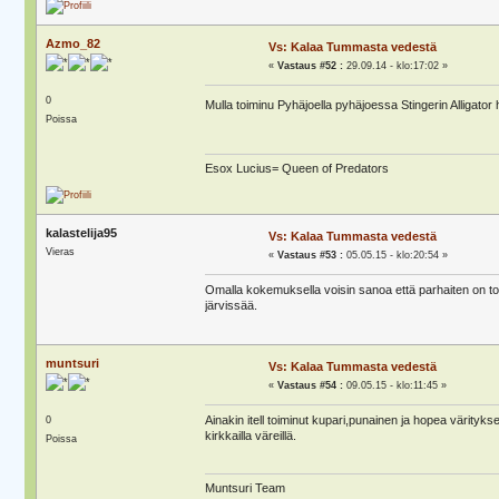
Azmo_82
Vs: Kalaa Tummasta vedestä
«
Vastaus #52 :
29.09.14 - klo:17:02 »
0
Mulla toiminu Pyhäjoella pyhäjoessa Stingerin Alligato
Poissa
Esox Lucius= Queen of Predators
kalastelija95
Vs: Kalaa Tummasta vedestä
Vieras
«
Vastaus #53 :
05.05.15 - klo:20:54 »
Omalla kokemuksella voisin sanoa että parhaiten on toim
järvissää.
muntsuri
Vs: Kalaa Tummasta vedestä
«
Vastaus #54 :
09.05.15 - klo:11:45 »
Ainakin itell toiminut kupari,punainen ja hopea värity
0
kirkkailla väreillä.
Poissa
Muntsuri Team