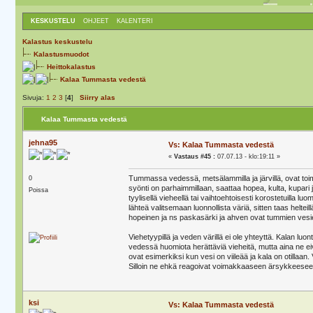
KESKUSTELU
OHJEET
KALENTERI
Kalastus keskustelu
Kalastusmuodot
Heittokalastus
Kalaa Tummasta vedestä
Sivuja:
1
2
3
[
4
]
Siirry alas
Kalaa Tummasta vedestä
jehna95
Vs: Kalaa Tummasta vedestä
«
Vastaus #45 :
07.07.13 - klo:19:11 »
Tummassa vedessä, metsälammilla ja järvillä, ovat toimin
0
syönti on parhaimmillaan, saattaa hopea, kulta, kupari
Poissa
tyylisellä vieheellä tai vaihtoehtoisesti korostetuilla l
lähteä valitsemaan luonnollista väriä, sitten taas helteil
hopeinen ja ns paskasärki ja ahven ovat tummien vesien
Viehetyypillä ja veden värillä ei ole yhteyttä. Kalan l
vedessä huomiota herättäviä vieheitä, mutta aina ne eivät
ovat esimerkiksi kun vesi on viileää ja kala on otillaan. 
Silloin ne ehkä reagoivat voimakkaaseen ärsykkeesee
ksi
Vs: Kalaa Tummasta vedestä