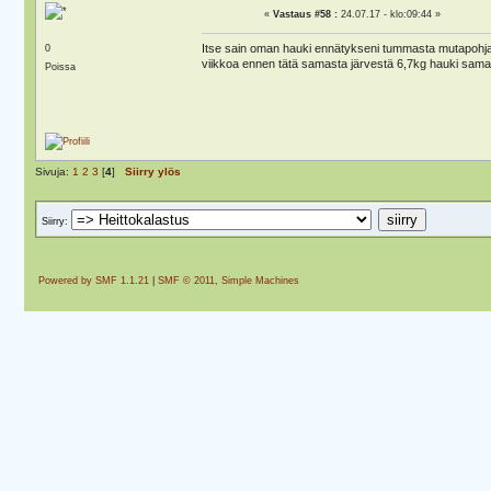
«
Vastaus #58 :
24.07.17 - klo:09:44 »
Itse sain oman hauki ennätykseni tummasta mutapohjaise
0
viikkoa ennen tätä samasta järvestä 6,7kg hauki samall
Poissa
Sivuja:
1
2
3
[
4
]
Siirry ylös
Siirry:
Powered by SMF 1.1.21
|
SMF © 2011, Simple Machines