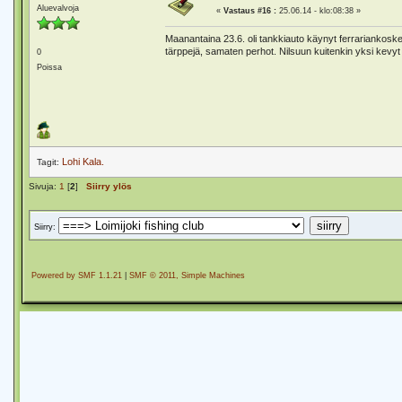
Aluevalvoja
«
Vastaus #16 :
25.06.14 - klo:08:38 »
Maanantaina 23.6. oli tankkiauto käynyt ferrariankoskell
tärppejä, samaten perhot. Nilsuun kuitenkin yksi kevyt t
0
Poissa
Lohi
Kala.
Tagit:
Sivuja:
1
[
2
]
Siirry ylös
Siirry:
Powered by SMF 1.1.21
|
SMF © 2011, Simple Machines