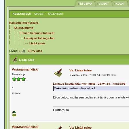
ETUSIVU
VIDEOT
KUVAT
KESKUSTELU
OHJEET
KALENTERI
Kalastus keskustelu
Kalastustiimit
Tiimien keskustelualueet
Loimijoki fishing club
Lisää tulee
Sivuja:
1
[
2
]
Siirry alas
Lisää tulee
Vastarannankiiski
Vs: Lisää tulee
Aluevalvoja
«
Vastaus #15 :
23.04.14 - klo:19:19 »
Lainaus käyttäjältä: hevi moto - 23.04.14 - klo:16:09
Onko tietoo millon tulloo lohia ?
0
Poissa
Ei oo tietoo, mutta sen tiedän että tänä vuonna ei ole vi
Hurttarautu
Vastarannankiiski
Vs: Lisää tulee