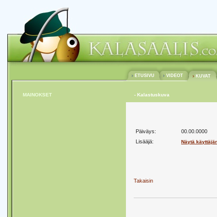
ETUSIVU
VIDEOT
KUVAT
MAINOKSET
- Kalastuskuva
Päiväys:
00.00.0000
Lisääjä:
Näytä käyttäjä
Takaisin