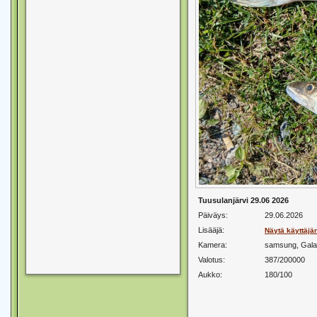
Tuusulanjärvi 29.06 2026
Päiväys:
29.06.2026
Lisääjä:
Näytä käyttäjä
Kamera:
samsung, Gala
Valotus:
387/200000
Aukko:
180/100