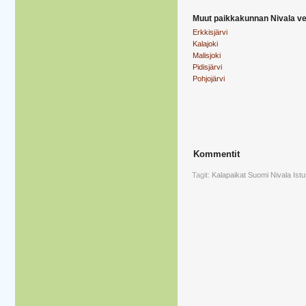
Muut paikkakunnan Nivala ve
Erkkisjärvi
Kalajoki
Malisjoki
Pidisjärvi
Pohjojärvi
Kommentit
Tagit:
Kalapaikat
Suomi
Nivala
Ist