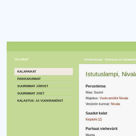
VALINNAT
Istutuslampi - Kalastus ja kalapaik
KALAPAIKAT
Istutuslampi, Nival
PAIKKAKUNNAT
Perustietoa
SUURIMMAT JÄRVET
Maa: Suomi
SUURIMMAT JOET
Majoitus:
Vuokramökit Nivala
KALASTUS- JA VUOKRAMÖKIT
Vesistön kunnat:
Nivala
Saadut kalat
Kirjolohi (2)
Parhaat viehevärit
Musta