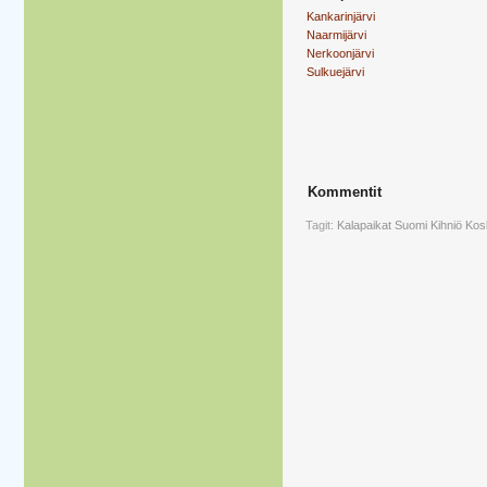
Kankarinjärvi
Naarmijärvi
Nerkoonjärvi
Sulkuejärvi
Kommentit
Tagit:
Kalapaikat
Suomi
Kihniö
Kos