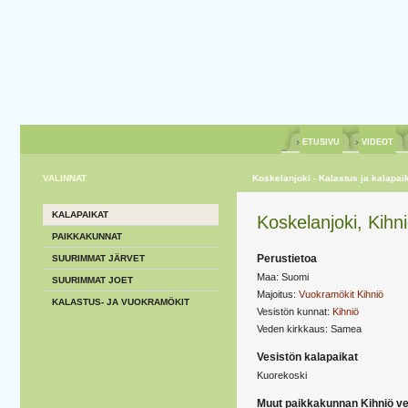
ETUSIVU
VIDEOT
VALINNAT
Koskelanjoki - Kalastus ja kalapai
KALAPAIKAT
Koskelanjoki, Kihn
PAIKKAKUNNAT
Perustietoa
SUURIMMAT JÄRVET
Maa: Suomi
SUURIMMAT JOET
Majoitus:
Vuokramökit Kihniö
KALASTUS- JA VUOKRAMÖKIT
Vesistön kunnat:
Kihniö
Veden kirkkaus: Samea
Vesistön kalapaikat
Kuorekoski
Muut paikkakunnan Kihniö ve