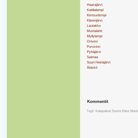
Haarajärvi
Kattilalampi
Kertsunlsmpi
Kiteenjärvi
Lautakko
Mustalahti
Myllylampi
Orivesi
Puruvesi
Pyhäjärvi
Saimaa
Suuri Heinäjärvi
Ätäskö
Kommentit
Tagit:
Kalapaikat
Suomi
Kitee
Mark