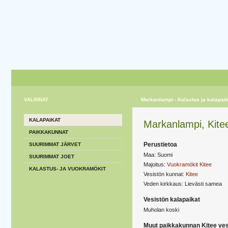
VALINNAT
Markanlampi - Kalastus ja kalapaik
KALAPAIKAT
Markanlampi, Kite
PAIKKAKUNNAT
Perustietoa
SUURIMMAT JÄRVET
Maa: Suomi
SUURIMMAT JOET
Majoitus:
Vuokramökit Kitee
KALASTUS- JA VUOKRAMÖKIT
Vesistön kunnat:
Kitee
Veden kirkkaus: Lievästi samea
Vesistön kalapaikat
Muholan koski
Muut paikkakunnan Kitee ves