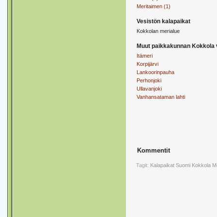
Meritaimen (1)
Vesistön kalapaikat
Kokkolan merialue
Muut paikkakunnan Kokkola 
Itämeri
Korpijärvi
Lankoorinpauha
Perhonjoki
Ullavanjoki
Vanhansataman lahti
Kommentit
Tagit:
Kalapaikat
Suomi
Kokkola
M