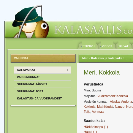
ETUSIVU
VIDEOT
KUVAT
VALINNAT
Meri - Kalastus ja kalapaikat
KALAPAIKAT
Meri, Kokkola
PAIKKAKUNNAT
Perustietoa
SUURIMMAT JÄRVET
Maa: Suomi
SUURIMMAT JOET
Majoitus:
Vuokramökit Kokkola
KALASTUS- JA VUOKRAMÖKIT
Vesistön kunnat:
,
Alaska
,
Andorja
Kokkola
,
Mathildedal
,
Nauvo
,
Nor
Teijo
,
Vehmaa
Saadut kalat
Härkäsimppu (1)
Hauki (1)