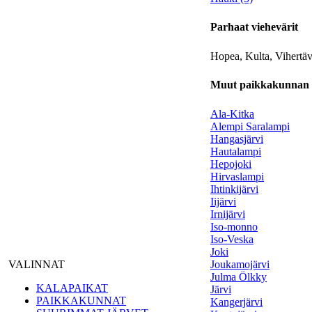
Parhaat viehevärit
Hopea, Kulta, Vihertä
Muut paikkakunnan 
Ala-Kitka
Alempi Saralampi
Hangasjärvi
Hautalampi
Hepojoki
Hirvaslampi
Ihtinkijärvi
Iijärvi
Irnijärvi
Iso-monno
Iso-Veska
Joki
VALINNAT
Joukamojärvi
Julma Ölkky
KALAPAIKAT
Järvi
PAIKKAKUNNAT
Kangerjärvi