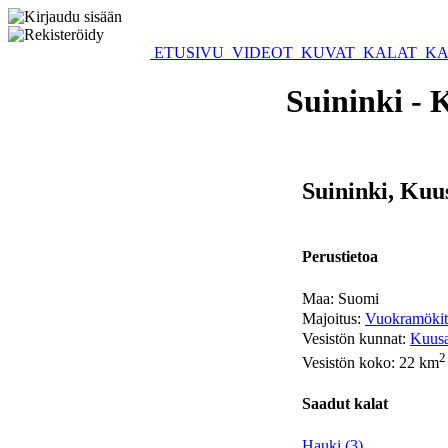
ETUSIVU
VIDEOT
KUVAT
KALAT
KA
Suininki - 
Suininki, Ku
Perustietoa
Maa: Suomi
Majoitus:
Vuokramöki
Vesistön kunnat:
Kuus
2
Vesistön koko: 22 km
Saadut kalat
Hauki (3)