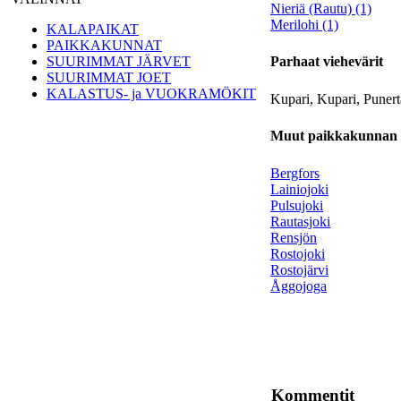
Nieriä (Rautu) (1)
Merilohi (1)
KALAPAIKAT
PAIKKAKUNNAT
SUURIMMAT JÄRVET
Parhaat viehevärit
SUURIMMAT JOET
KALASTUS- ja VUOKRAMÖKIT
Kupari, Kupari, Puner
Muut paikkakunnan K
Bergfors
Lainiojoki
Pulsujoki
Rautasjoki
Rensjön
Rostojoki
Rostojärvi
Åggojoga
Kommentit