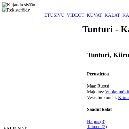
ETUSIVU
VIDEOT
KUVAT
KALAT
KA
Tunturi - K
Tunturi, Kiir
Perustietoa
Maa: Ruotsi
Majoitus:
Vuokramökit
Vesistön kunnat:
Kiiru
Saadut kalat
Harjus (3)
Taimen (2)
VALINNAT