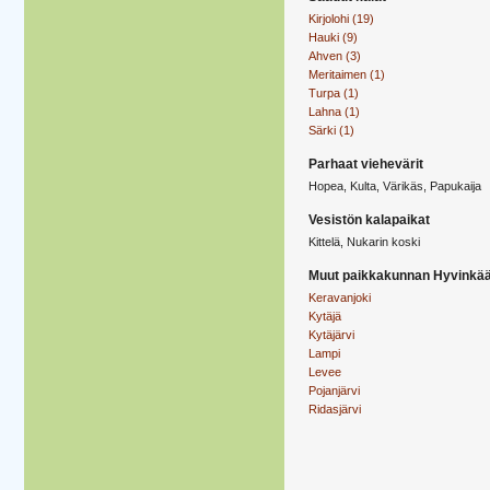
Kirjolohi (19)
Hauki (9)
Ahven (3)
Meritaimen (1)
Turpa (1)
Lahna (1)
Särki (1)
Parhaat viehevärit
Hopea, Kulta, Värikäs, Papukaija
Vesistön kalapaikat
Kittelä, Nukarin koski
Muut paikkakunnan Hyvinkää
Keravanjoki
Kytäjä
Kytäjärvi
Lampi
Levee
Pojanjärvi
Ridasjärvi