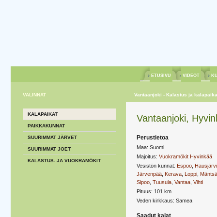
ETUSIVU
VIDEOT
KU
VALINNAT
Vantaanjoki - Kalastus ja kalapaika
KALAPAIKAT
Vantaanjoki, Hyvi
PAIKKAKUNNAT
Perustietoa
SUURIMMAT JÄRVET
Maa: Suomi
SUURIMMAT JOET
Majoitus:
Vuokramökit Hyvinkää
KALASTUS- JA VUOKRAMÖKIT
Vesistön kunnat:
Espoo
,
Hausjärvi
Järvenpää
,
Kerava
,
Loppi
,
Mäntsä
Sipoo
,
Tuusula
,
Vantaa
,
Vihti
Pituus: 101 km
Veden kirkkaus: Samea
Saadut kalat