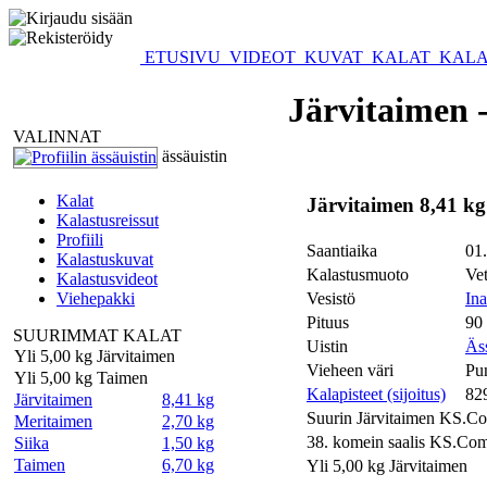
ETUSIVU
VIDEOT
KUVAT
KALAT
KALA
Järvitaimen -
VALINNAT
ässäuistin
Kalat
Järvitaimen 8,41 kg
Kalastusreissut
Profiili
Saantiaika
01.
Kalastuskuvat
Kalastusmuoto
Vet
Kalastusvideot
Viehepakki
Vesistö
Ina
Pituus
90
SUURIMMAT KALAT
Uistin
Äs
Yli 5,00 kg Järvitaimen
Vieheen väri
Pu
Yli 5,00 kg Taimen
Kalapisteet (sijoitus)
829
Järvitaimen
8,41 kg
Suurin Järvitaimen KS.C
Meritaimen
2,70 kg
38. komein saalis KS.Com
Siika
1,50 kg
Taimen
6,70 kg
Yli 5,00 kg Järvitaimen