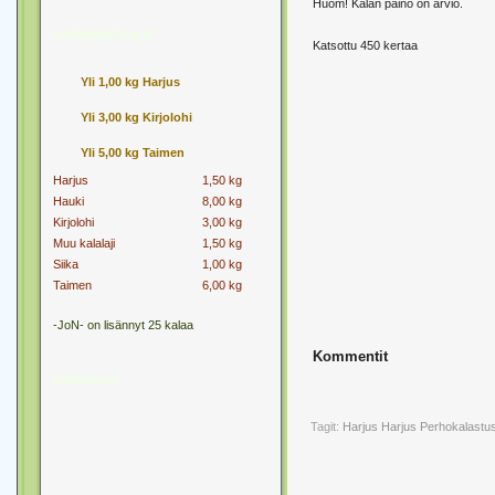
Huom! Kalan paino on arvio.
SUURIMMAT KALAT
Katsottu 450 kertaa
Yli 1,00 kg Harjus
Yli 3,00 kg Kirjolohi
Yli 5,00 kg Taimen
Harjus
1,50 kg
Hauki
8,00 kg
Kirjolohi
3,00 kg
Muu kalalaji
1,50 kg
Siika
1,00 kg
Taimen
6,00 kg
-JoN- on lisännyt 25 kalaa
Kommentit
MAINOKSET
Tagit:
Harjus
Harjus Perhokalastu