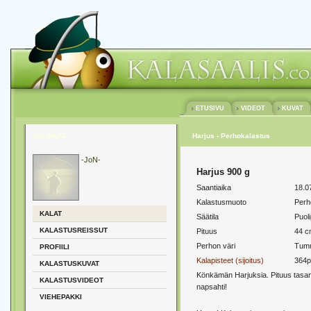
ETUSIVU
VIDEOT
KUVAT
VALINNAT
Harjus - Perhokalastus
-JoN-
Harjus 900 g
Saantiaika
18.0
Kalastusmuoto
Perh
KALAT
Säätila
Puoli
KALASTUSREISSUT
Pituus
44 c
Perhon väri
Tum
PROFIILI
Kalapisteet (sijoitus)
364p
KALASTUSKUVAT
Könkämän Harjuksia. Pituus tasan
KALASTUSVIDEOT
napsahti!
VIEHEPAKKI