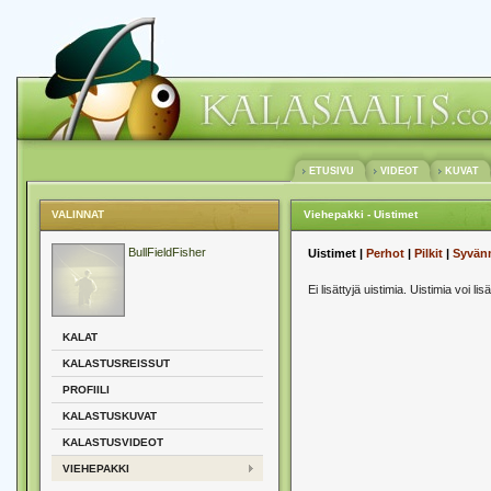
ETUSIVU
VIDEOT
KUVAT
VALINNAT
Viehepakki - Uistimet
BullFieldFisher
Uistimet |
Perhot
|
Pilkit
|
Syvän
Ei lisättyjä uistimia. Uistimia voi lis
KALAT
KALASTUSREISSUT
PROFIILI
KALASTUSKUVAT
KALASTUSVIDEOT
VIEHEPAKKI