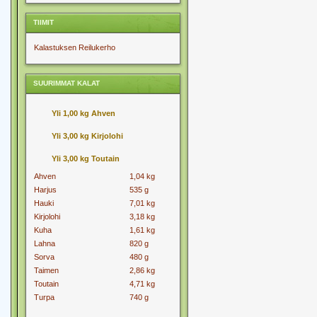
TIIMIT
Kalastuksen Reilukerho
SUURIMMAT KALAT
Yli 1,00 kg Ahven
Yli 3,00 kg Kirjolohi
Yli 3,00 kg Toutain
Ahven
1,04 kg
Harjus
535 g
Hauki
7,01 kg
Kirjolohi
3,18 kg
Kuha
1,61 kg
Lahna
820 g
Sorva
480 g
Taimen
2,86 kg
Toutain
4,71 kg
Turpa
740 g