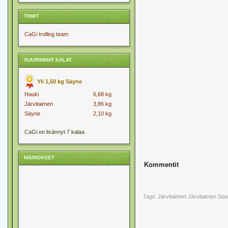
TIIMIT
CaGi trolling team
SUURIMMAT KALAT
Yli 1,50 kg Säyne
Hauki
6,68 kg
Järvitaimen
3,86 kg
Säyne
2,10 kg
CaGi on lisännyt 7 kalaa
MAINOKSET
Kommentit
Tagit:
Järvitaimen
Järvitaimen Sout