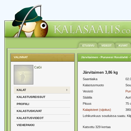
ETUSIVU
VIDEOT
KUVAT
VALINNAT
Järvitaimen - Puruvesi Kesälahti - 
CaGi
Järvitaimen 3,86 kg
Saantiaika
02.
Kalastusmuoto
Sou
KALAT
Vesistö
Pur
KALASTUSREISSUT
Säätila
Aur
Pituus
75 
PROFIILI
Kalapisteet (sijoitus)
380
KALASTUSKUVAT
Lohikunkuus souduissa saatu. Kilp
KALASTUSVIDEOT
VIEHEPAKKI
Katsottu 329 kertaa