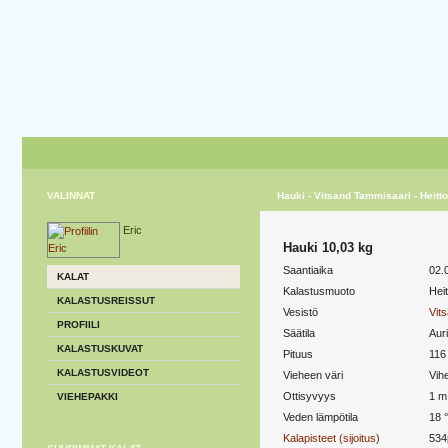
VALINNAT
Hauki - Vitsand Tammisaari - Heitt
Eric
Hauki 10,03 kg
Saantiaika
02.
KALAT
Kalastusmuoto
Hei
KALASTUSREISSUT
Vesistö
Vit
PROFIILI
Säätila
Aur
KALASTUSKUVAT
Pituus
116
KALASTUSVIDEOT
Vieheen väri
Vih
Ottisyvyys
1 m
VIEHEPAKKI
Veden lämpötila
18 
Kalapisteet (sijoitus)
534