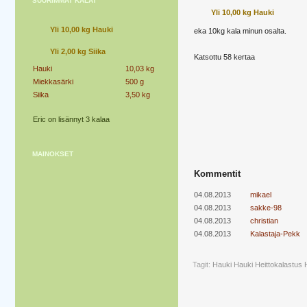
SUURIMMAT KALAT
Yli 10,00 kg Hauki
Yli 10,00 kg Hauki
eka 10kg kala minun osalta.
Yli 2,00 kg Siika
Katsottu 58 kertaa
Hauki
10,03 kg
Miekkasärki
500 g
Siika
3,50 kg
Eric on lisännyt 3 kalaa
MAINOKSET
Kommentit
04.08.2013
mikael
04.08.2013
sakke-98
04.08.2013
christian
04.08.2013
Kalastaja-Pekk
Tagit:
Hauki
Hauki Heittokalastus