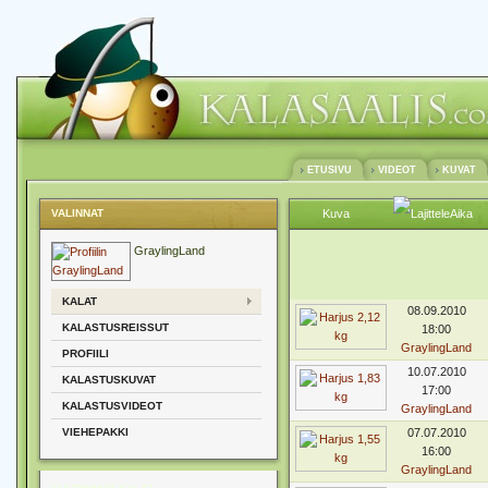
ETUSIVU
VIDEOT
KUVAT
VALINNAT
Kuva
Aika
GraylingLand
KALAT
08.09.2010
KALASTUSREISSUT
18:00
GraylingLand
PROFIILI
10.07.2010
KALASTUSKUVAT
17:00
KALASTUSVIDEOT
GraylingLand
VIEHEPAKKI
07.07.2010
16:00
GraylingLand