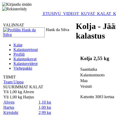
ETUSIVU
VIDEOT
KUVAT
KALAT
K
Kolja - Jä
VALINNAT
Hank da Silva
kalastus
Kalat
Kalastusreissut
Profiili
Kolja 2,55 kg
Kalastuskuvat
Kalastusvideot
Viehepakki
Saantiaika
Kalastusmuoto
TIIMIT
Maa
Team Uippa
Vesistö
SUURIMMAT KALAT
Yli 1,00 kg Ahven
Katsottu 3083 kertaa
Yli 1,00 kg Harjus
Ahven
1,10 kg
Harjus
1,00 kg
Kirjolohi
2,99 kg