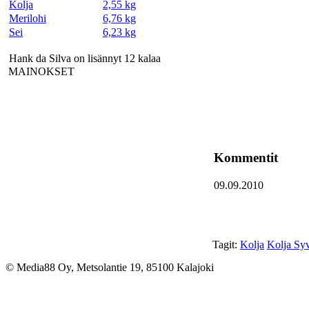
Kolja
2,55 kg
Merilohi
6,76 kg
Sei
6,23 kg
Hank da Silva on lisännyt 12 kalaa
MAINOKSET
Kommentit
09.09.2010
Tagit:
Kolja
Kolja Sy
© Media88 Oy, Metsolantie 19, 85100 Kalajoki