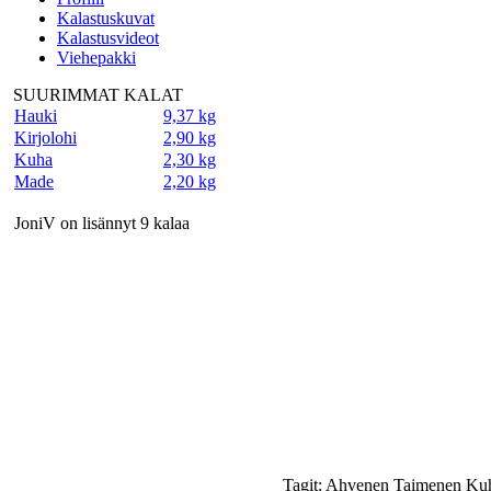
Kalastuskuvat
Kalastusvideot
Viehepakki
SUURIMMAT KALAT
Hauki
9,37 kg
Kirjolohi
2,90 kg
Kuha
2,30 kg
Made
2,20 kg
JoniV on lisännyt 9 kalaa
Tagit: Ahvenen Taimenen Ku