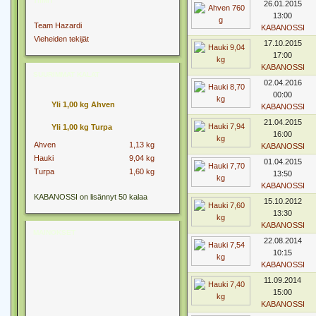
TIIMIT
26.01.2015
13:00
Team Hazardi
KABANOSSI
Vieheiden tekijät
17.10.2015
17:00
KABANOSSI
SUURIMMAT KALAT
02.04.2016
00:00
Yli 1,00 kg Ahven
KABANOSSI
21.04.2015
Yli 1,00 kg Turpa
16:00
Ahven
1,13 kg
KABANOSSI
Hauki
9,04 kg
01.04.2015
Turpa
1,60 kg
13:50
KABANOSSI
KABANOSSI on lisännyt 50 kalaa
15.10.2012
13:30
KABANOSSI
MAINOKSET
22.08.2014
10:15
KABANOSSI
11.09.2014
15:00
KABANOSSI