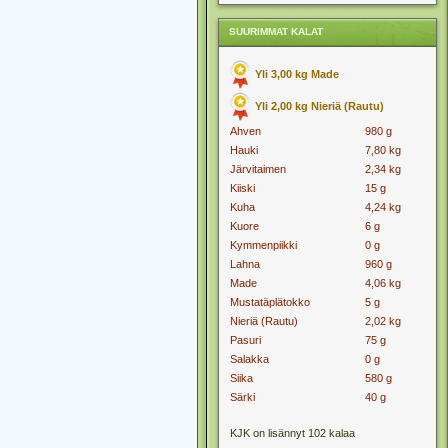
SUURIMMAT KALAT
Yli 3,00 kg Made
Yli 2,00 kg Nieriä (Rautu)
Ahven
980 g
Hauki
7,80 kg
Järvitaimen
2,34 kg
Kiiski
15 g
Kuha
4,24 kg
Kuore
6 g
Kymmenpiikki
0 g
Lahna
960 g
Made
4,06 kg
Mustatäplätokko
5 g
Nieriä (Rautu)
2,02 kg
Pasuri
75 g
Salakka
0 g
Siika
580 g
Särki
40 g
KJK on lisännyt 102 kalaa