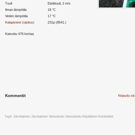
Tuuli
Etelätuuli, 2 m/s
Ilman lämpötila
18 °C
Veden lämpötila
17 °C
Kalapisteet (sijoitus)
231p (8541.)
Katsottu 476 kertaa
Kommentit
Kirjaudu si
Tagit:
Järvitaimen
Järvitaimen Vetouistelu
Vetouistelu
Höytiäinen
Kontiolahti