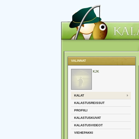
VALINNAT
KJK
KALAT
KALASTUSREISSUT
PROFIILI
KALASTUSKUVAT
KALASTUSVIDEOT
VIEHEPAKKI