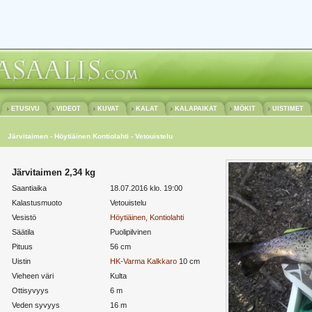
ETUSIVU
VIDEOT
KUVAT
KALAT
KALAPAIKAT
MÖKIT
UISTIMET
Järvitaimen - Höytiäinen Kontiolahti - Vetouistelu
Järvitaimen 2,34 kg
Saantiaika
18.07.2016 klo. 19:00
Kalastusmuoto
Vetouistelu
Vesistö
Höytiäinen, Kontiolahti
Säätila
Puolipilvinen
Pituus
56 cm
Uistin
HK-Varma
Kalkkaro
10 cm
Vieheen väri
Kulta
Ottisyvyys
6 m
Veden syvyys
16 m