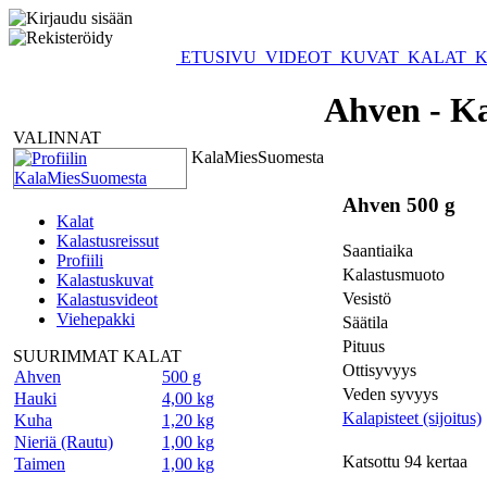
ETUSIVU
VIDEOT
KUVAT
KALAT
K
Ahven - Ka
VALINNAT
KalaMiesSuomesta
Ahven 500 g
Kalat
Kalastusreissut
Saantiaika
Profiili
Kalastusmuoto
Kalastuskuvat
Vesistö
Kalastusvideot
Viehepakki
Säätila
Pituus
SUURIMMAT KALAT
Ottisyvyys
Ahven
500 g
Veden syvyys
Hauki
4,00 kg
Kalapisteet (sijoitus)
Kuha
1,20 kg
Nieriä (Rautu)
1,00 kg
Katsottu 94 kertaa
Taimen
1,00 kg