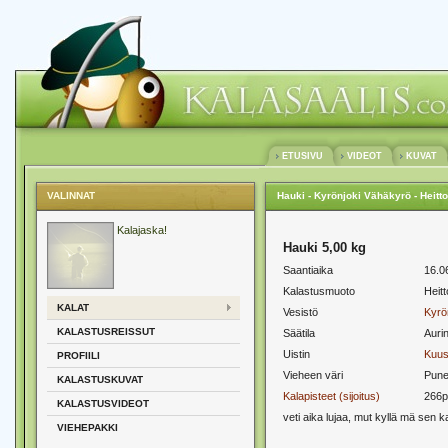
ETUSIVU
VIDEOT
KUVAT
VALINNAT
Hauki - Kyrönjoki Vähäkyrö - Heitt
Kalajaska!
Hauki 5,00 kg
Saantiaika
16.0
Kalastusmuoto
Heit
KALAT
Vesistö
Kyrö
KALASTUSREISSUT
Säätila
Auri
Uistin
Kuu
PROFIILI
Vieheen väri
Pune
KALASTUSKUVAT
Kalapisteet (sijoitus)
266p
KALASTUSVIDEOT
veti aika lujaa, mut kyllä mä sen 
VIEHEPAKKI