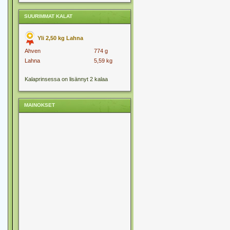
SUURIMMAT KALAT
Yli 2,50 kg Lahna
Ahven
774 g
Lahna
5,59 kg
Kalaprinsessa on lisännyt 2 kalaa
MAINOKSET