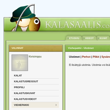
ETUSIVU
VIDEOT
KUVAT
VALINNAT
Viehepakki - Uistimet
Kivisimppu
Uistimet |
Perhot
|
Pilkit
|
Syvän
Ei lisättyjä uistimia. Uistimia voi lis
KALAT
KALASTUSREISSUT
PROFIILI
KALASTUSKUVAT
KALASTUSVIDEOT
VIEHEPAKKI