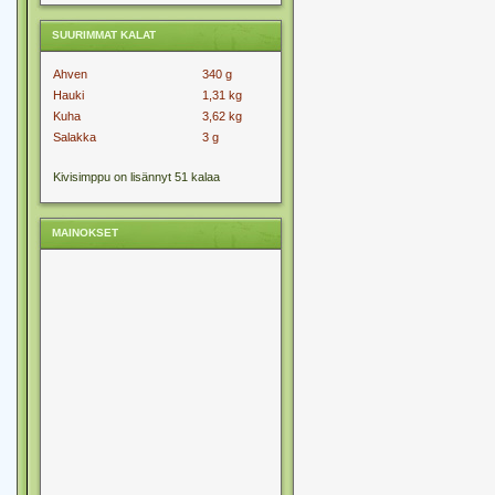
SUURIMMAT KALAT
Ahven
340 g
Hauki
1,31 kg
Kuha
3,62 kg
Salakka
3 g
Kivisimppu on lisännyt 51 kalaa
MAINOKSET