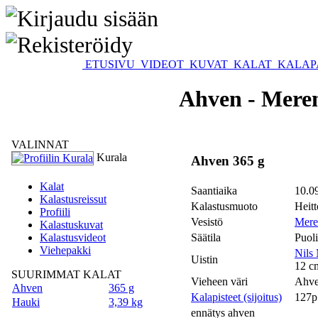
ETUSIVU
VIDEOT
KUVAT
KALAT
KALAP
Ahven - Meren
VALINNAT
Kurala
Ahven 365 g
Kalat
Saantiaika
10.0
Kalastusreissut
Kalastusmuoto
Heitt
Profiili
Vesistö
Mere
Kalastuskuvat
Kalastusvideot
Säätila
Puoli
Viehepakki
Nils
Uistin
12 c
SUURIMMAT KALAT
Vieheen väri
Ahve
Ahven
365 g
Kalapisteet (sijoitus)
127p
Hauki
3,39 kg
ennätys ahven