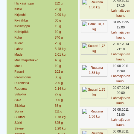
08.05.2012
Härkäsimppu
112 g
17:15
Kiiski
23 g
Lahmajärven
Kirjolohi
2,00 kg
kauhu
Kivinilkka
80 g
01.05.1995
Kivisimppu
15 g
12:00
Kolmipiikki
10 g
Lahmajärven
Kuha
740 g
kauhu
Kuore
29 g
25.07.2014
Lahna
3,48 kg
21:10
Lahmajärven
Made
2,01 kg
kauhu
Mustatäplätokko
40 g
Mutu
10 g
10.08.2011
19:00
Pasuri
102 g
Lahmajärven
Piikkimonni
30 g
kauhu
Puronieriä
200 g
20.07.2014
Ruutana
2,14 kg
20:00
Salakka
27 g
Lahmajärven
Siika
900 g
kauhu
Silakka
35 g
08.08.2011
Sorva
111 g
21:00
Suutari
1,78 kg
Lahmajärven
Särki
325 g
kauhu
Säyne
1,20 kg
08.08.2011