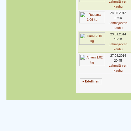
Lahmajärven
kauhu
24.05.2012
19:00
Lahmajärven
kauhu
23.01.2014
15:30
Lahmajärven
kauhu
27.08.2014
20:45
Lahmajärven
kauhu
« Edellinen