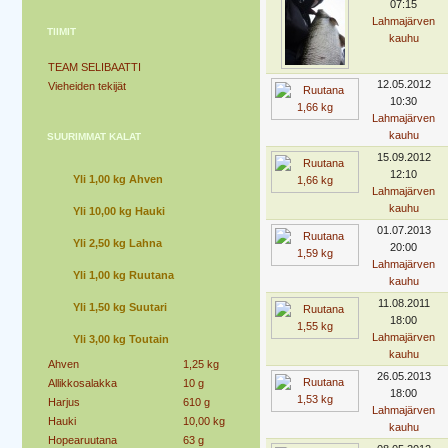
07:15
Lahmajärven
TIIMIT
kauhu
TEAM SELIBAATTI
12.05.2012
Vieheiden tekijät
10:30
Lahmajärven
kauhu
SUURIMMAT KALAT
15.09.2012
12:10
Yli 1,00 kg Ahven
Lahmajärven
kauhu
Yli 10,00 kg Hauki
01.07.2013
Yli 2,50 kg Lahna
20:00
Lahmajärven
Yli 1,00 kg Ruutana
kauhu
11.08.2011
Yli 1,50 kg Suutari
18:00
Lahmajärven
Yli 3,00 kg Toutain
kauhu
Ahven
1,25 kg
26.05.2013
Allikkosalakka
10 g
18:00
Harjus
610 g
Lahmajärven
Hauki
10,00 kg
kauhu
Hopearuutana
63 g