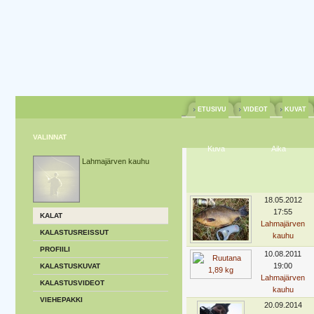
ETUSIVU
VIDEOT
KUVAT
VALINNAT
Kuva
Aika
Lahmajärven kauhu
18.05.2012
17:55
KALAT
Lahmajärven
KALASTUSREISSUT
kauhu
PROFIILI
10.08.2011
19:00
KALASTUSKUVAT
Lahmajärven
KALASTUSVIDEOT
kauhu
VIEHEPAKKI
20.09.2014